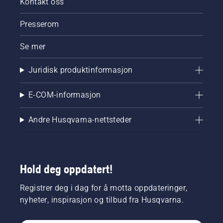
Kontakt oss
Automower®
NERA
Presserom
kommer
i tre
forskjellige
Se mer
modeller
som
Juridisk produktinformasjon
passer til
plener
E-COM-informasjon
på alt fra
2200 m2
til 5000
Andre Husqvarna-nettsteder
m2.
Hold deg oppdatert!
Registrer deg i dag for å motta oppdateringer,
nyheter, inspirasjon og tilbud fra Husqvarna.