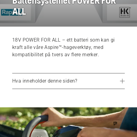
Batterisystemet POWER FOR
ALL
18V POWER FOR ALL – ett batteri som kan gi
kraft alle våre Aspire™-hageverktøy, med
kompatibilitet på tvers av flere merker.
Hva inneholder denne siden?
Ett batteri. Kraftige fordeler.
Husqvarna Aspire™-produkter kompatible med 18V-P4A-batterier
Batterier og ladere
POWER FOR ALL ALLIANCE
Husqvarna Aspire™ batteridrevne verktøy