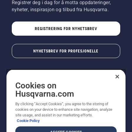
Registrer deg i dag for å motta oppdateringer,
nyheter, inspirasjon og tilbud fra Husqvarna.
REGISTRERING FOR NYHETSBREV
NYHETSBREV FOR PROFESJONELLE
Cookies on
Husqvarna.com
By clicking “Accept Cookies”, you agree to the storing of
cookies on your device to enhance site navigation, analyze
© Husqvarna AB (utgiver). Med enerett. Angitte priser
site usage, and assist in our marketing efforts.
er veiledende priser. Alle oppgitte priser er veiledende
Cookie Policy
utsalgspriser (inkl. mva.) med mindre produktet er
tilgjengelig for direkte kjøp.