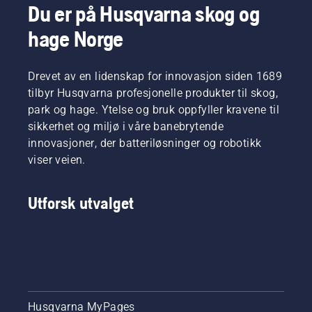
batteridrevne
Du er på Husqvarna skog og
håndholdte
hage Norge
verktøy
hos
Husqvarna.
Drevet av en lidenskap for innovasjon siden 1689
tilbyr Husqvarna profesjonelle produkter til skog,
park og hage. Ytelse og bruk oppfyller kravene til
sikkerhet og miljø i våre banebrytende
innovasjoner, der batteriløsninger og robotikk
viser veien.
Utforsk utvalget
Husqvarna MyPages