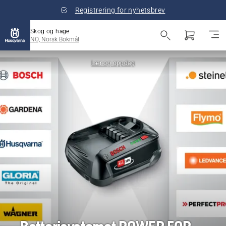
Registrering for nyhetsbrev
Skog og hage
NO, Norsk Bokmål
Lær og oppdag