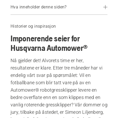
Hva inneholder denne siden?
Innledning
Knivskarpe kutt
Historier og inspirasjon
Rotdybde
Imponerende seier for
Jordforholdene
Bedre sportsforhold
Husqvarna Automower®
Produkter
Nå gjelder det! Alvorets time er her,
resultatene er klare. Etter tre måneder har vi
endelig vårt svar på spørsmålet: Vil en
fotballbane som blir tatt vare på av en
Automower® robotgressklipper levere en
bedre overflate enn en som klippes med en
vanlig roterende gressklipper? Vår dommer og
jury, tilbake på åstedet, er Simeon Liljenberg,