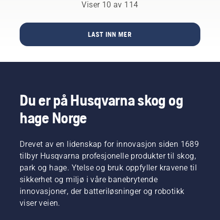
Arena.
Viser 10 av 114
hvordan
oss
løse
Og
finner du
disse
med å
resultatet
ut om
problemene
han
redusere
LAST INN MER
banen er
blir
venter
håndvibrasjoner.
for hard
bruken
på,
– eller
av
kommer
for myk?
kommersielle
fra en
Simeon
robotklippere
test som
Liljenberg,
en mer
skal til å
Du er på Husqvarna skog og
ekspert
bærekraftig
utføres,
på
løsning.
hvor en
hage Norge
sportsgress,
Teknologien
bane vil
gir noen
representerer
bli
grunnleggende
en
klippet
Drevet av en lidenskap for innovasjon siden 1689
tips og
løsning
av en
forteller
tilbyr Husqvarna profesjonelle produkter til skog,
som kan
profesjonell
hvordan
senke
park og hage. Ytelse og bruk oppfyller kravene til
Automower®
baner
kostnader,
robotgressklipper
sikkerhet og miljø i våre banebrytende
over hele
forbedre
på én
innovasjoner, der batteriløsninger og robotikk
verden
gresskvaliteten,
halvdel,
viser veien.
måles
redusere
og en
for å bli
arbeidsrelaterte
roterende