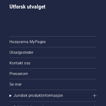
godkjent
problemer
kjøregressklipper
Utforsk utvalget
for
og være
på den
mesterskapskamper.
en del av
andre.
tilpasningene
Hvilken
mot
vil
bærekraft
produsere
i
den
bransjen.
beste
fotballbanen?
Husqvarna MyPages
Utsalgssteder
Kontakt oss
Presserom
Se mer
Juridisk produktinformasjon