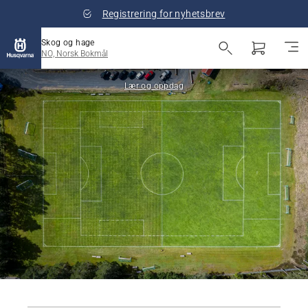
Registrering for nyhetsbrev
Skog og hage
NO, Norsk Bokmål
Lær og oppdag