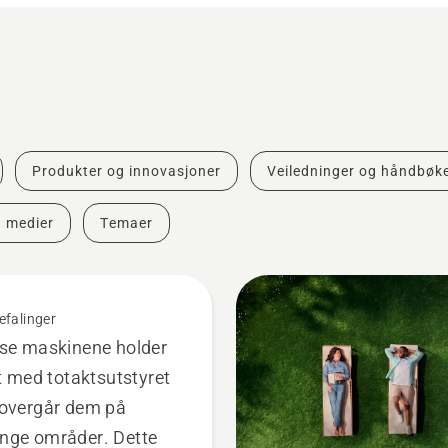
Produkter og innovasjoner
Veiledninger og håndbøk
g medier
Temaer
efalinger
se maskinene holder
tt med totaktsutstyret
overgår dem på
nge områder. Dette