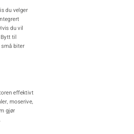
is du velger
ntegrert
vis du vil
Bytt til
i små biter
toren effektivt
ler, moserive,
om gjør
.