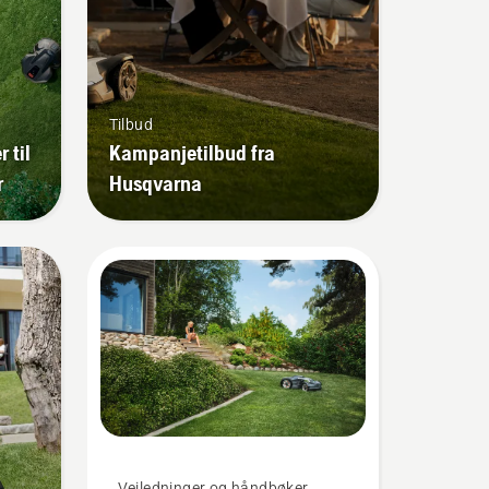
Tilbud
 til
Kampanjetilbud fra
r
Husqvarna
Veiledninger og håndbøker