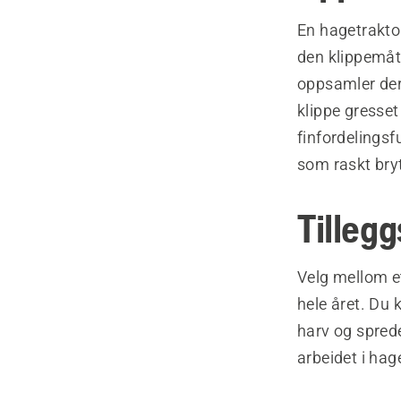
En hagetraktor
den klippemåte
oppsamler ders
klippe gresset
finfordelingsf
som raskt bryt
Tillegg
Velg mellom et
hele året. Du
harv og sprede
arbeidet i hag