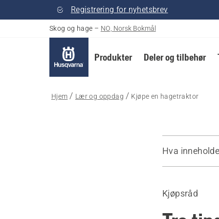
Registrering for nyhetsbrev
Skog og hage
–
NO, Norsk Bokmål
Produkter
Deler og tilbehør
Hjem
Lær og oppdag
Kjøpe en hagetraktor
Hva inneholde
Veiledning
Anbefalte pr
Kjøpsråd