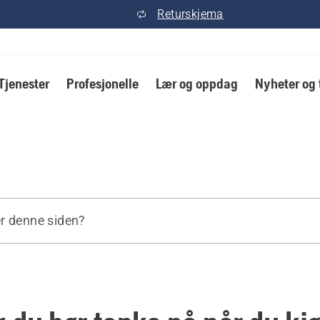
Returskjema
Tjenester
Profesjonelle
Lær og oppdag
Nyheter og 
r denne siden?
odukter