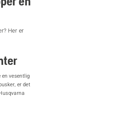
øper en
er? Her er
nter
 en vesentlig
busker, er det
. Husqvarna