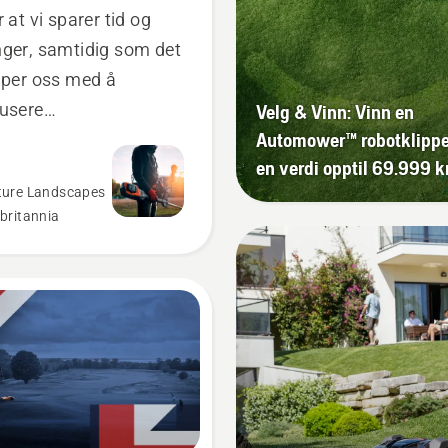
r at vi sparer tid og
ger, samtidig som det
lper oss med å
usere
Velg & Vinn: Vinn en
Automower™ robotklipper
dvibrasjoner.
en verdi opptil 69.999 k
ture Landscapes
britannia