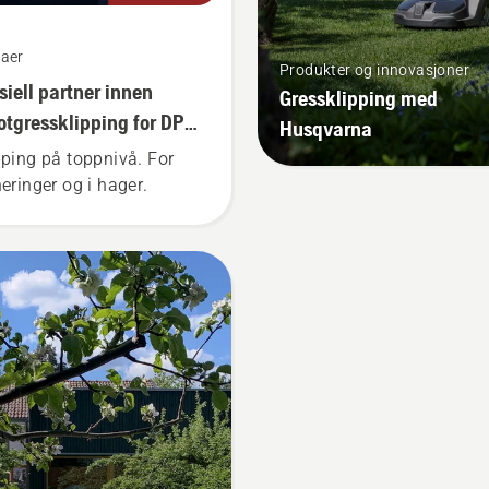
aer
Produkter og innovasjoner
isiell partner innen
Gressklipping med
otgressklipping for DP
Husqvarna
ld Tour
pping på toppnivå. For
neringer og i hager.