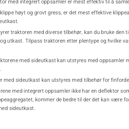
tor med integrert oppsamler er mest effektiv til å saml
klippe høyt og grovt gress, er det mest effektive klippe
eutkast.
yrer traktoren med diverse tilbehør, kan du bruke den t
 og utkast. Tilpass traktoren etter plentype og hvilke va
raktorene med sideutkast kan utstyres med oppsamler 
.
er med sideutkast kan utstyres med tilbehør for finforde
orene med integrert oppsamler ikke har en deflektor som
ippeaggregatet, kommer de bedre til der det kan være fo
ed sideutkast.