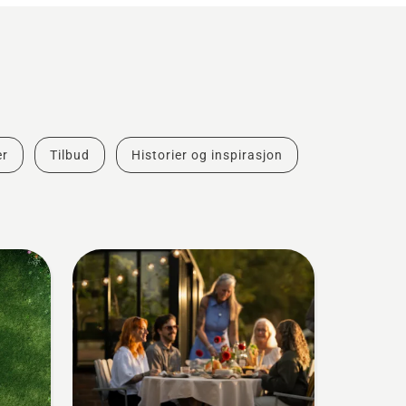
er
Tilbud
Historier og inspirasjon