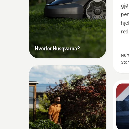
gjø
pen
hje
red
hån
Hvorfor Husqvarna?
Nur
Stor