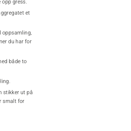
e opp gress.
aggregatet et
il oppsamling,
ner du har for
med både to
ling.
 stikker ut på
r smalt for