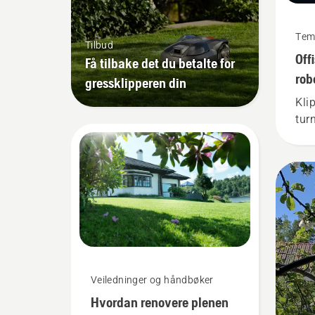
Tem
Tilbud
Off
Få tilbake det du betalte for
rob
gressklipperen din
Wor
Kli
tur
Veiledninger og håndbøker
Hvordan renovere plenen