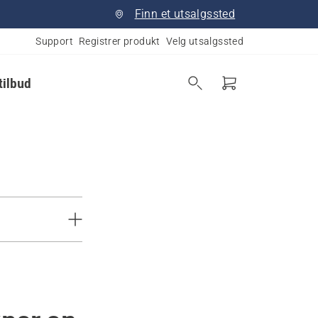
Finn et utsalgssted
Support
Registrer produkt
Velg utsalgssted
tilbud