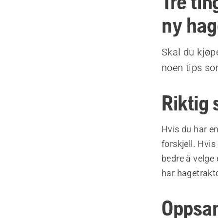
Tre tin
ny hag
Skal du kjøp
noen tips so
Riktig 
Hvis du har en
forskjell. Hvi
bedre å velge 
har hagetrakto
Oppsam