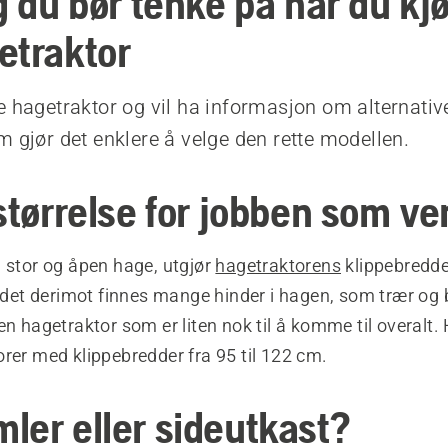
g du bør tenke på når du kj
etraktor
e hagetraktor og vil ha informasjon om alternativ
m gjør det enklere å velge den rette modellen.
størrelse for jobben som ve
 stor og åpen hage, utgjør
hagetraktorens
klippebredde
s det derimot finnes mange hinder i hagen, som trær og 
en hagetraktor som er liten nok til å komme til overalt
rer med klippebredder fra 95 til 122 cm.
ler eller sideutkast?