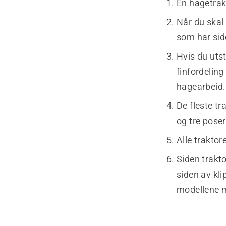
En hagetrak
Når du skal 
som har sid
Hvis du utst
finfordeling
hagearbeid.
De fleste t
og tre poser
Alle traktor
Siden trakt
siden av kl
modellene m