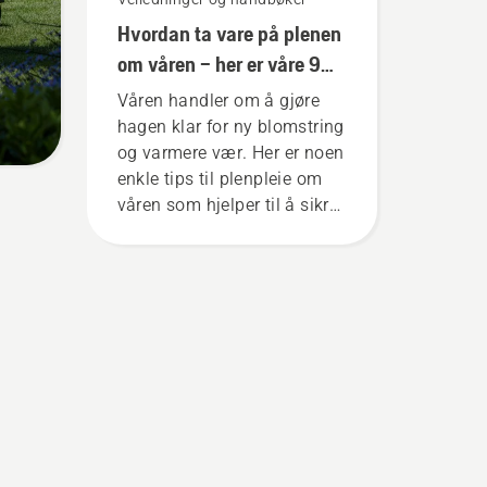
Hvordan ta vare på plenen
om våren – her er våre 9
tips
Våren handler om å gjøre
hagen klar for ny blomstring
og varmere vær. Her er noen
enkle tips til plenpleie om
våren som hjelper til å sikre
at plenen din er i best mulig
stand når gresset begynner
å vokse igjen. For å komme
i riktig stemning kan du
først ta en kikk på våre
viktigste tips gjennom
sesongen for en sunn og
frodig plen.