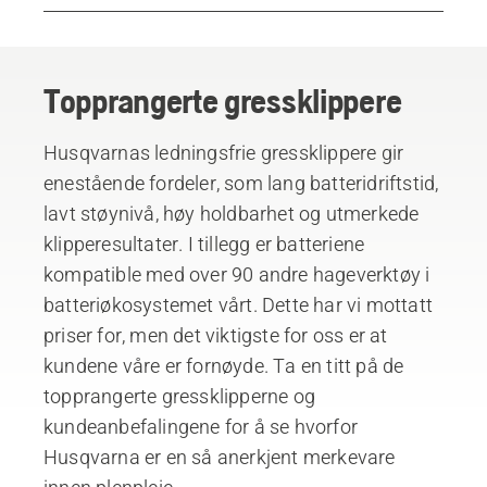
Topprangerte gressklippere
Batteridrevne gressklippere
Topprangerte gressklippere
Den kraftigste gressklipperen
Derfor bør du velge Husqvarna
Husqvarnas ledningsfrie gressklippere gir
enestående fordeler, som lang batteridriftstid,
lavt støynivå, høy holdbarhet og utmerkede
klipperesultater. I tillegg er batteriene
kompatible med over 90 andre hageverktøy i
batteriøkosystemet vårt. Dette har vi mottatt
priser for, men det viktigste for oss er at
kundene våre er fornøyde. Ta en titt på de
topprangerte gressklipperne og
kundeanbefalingene for å se hvorfor
Husqvarna er en så anerkjent merkevare