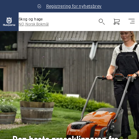
Registrering for nyhetsbrev
Skog og hage
NO, Norsk Bokmål
Lær og oppdag