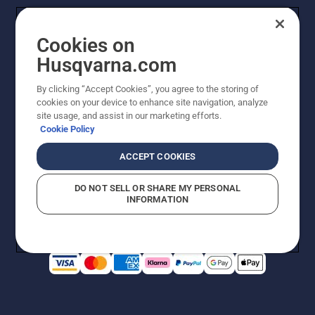
Cookies on
Husqvarna.com
By clicking “Accept Cookies”, you agree to the storing of
cookies on your device to enhance site navigation, analyze
© Husqvarna AB (utgiver). Med enerett. Angitte priser
site usage, and assist in our marketing efforts.
er veiledende priser. Alle oppgitte priser er veiledende
Cookie Policy
utsalgspriser (inkl. mva.) med mindre produktet er
tilgjengelig for direkte kjøp.
ACCEPT COOKIES
Erklæring om informasjonskapsler
Vilkår for bruk
Personvernbetingelser
Imprint
DO NOT SELL OR SHARE MY PERSONAL
Rapportering av mistanker om regelbrudd
Åpenhetsloven
INFORMATION
Likestilling