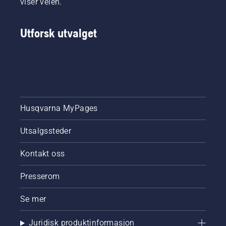
viser veien.
behov.
Husqvarna
tilbyr to
Utforsk utvalget
muligheter:
trådløs
installasjon
via
satellittteknologi
eller
installasjon
Husqvarna MyPages
med
fysiske
begrensningskabler.
Utsalgssteder
Kontakt oss
Presserom
Se mer
Juridisk produktinformasjon