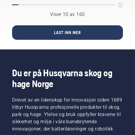
bekvemmelighet
den
og
perfekte
brukervennlighet,
modellen
Viser 10 av 160
og det
for å få
starter
plenen til
med
å se
LAST INN MER
installasjonen.
perfekt
Enten du
ut med
er
minimal
nybegynner
anstrengelse.
med
robotgressklippere
Du er på Husqvarna skog og
eller bare
utforsker
hage Norge
mulighetene
dine,
finnes
Drevet av en lidenskap for innovasjon siden 1689
det
tilbyr Husqvarna profesjonelle produkter til skog,
forskjellige
park og hage. Ytelse og bruk oppfyller kravene til
installasjonsmetoder
sikkerhet og miljø i våre banebrytende
som
passer
innovasjoner, der batteriløsninger og robotikk
dine