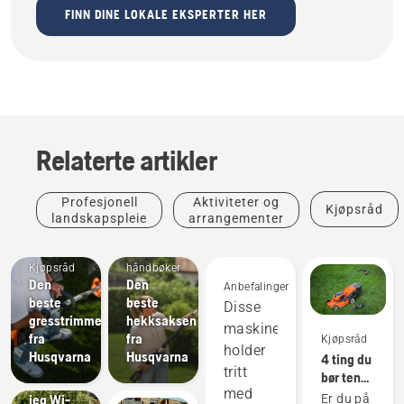
FINN DINE LOKALE EKSPERTER HER
Relaterte artikler
Profesjonell
Aktiviteter og
Kjøpsråd
landskapspleie
arrangementer
Veiledninger
og
Kjøpsråd
håndbøker
Den
Den
Anbefalinger
beste
beste
Disse
gresstrimmeren
hekksaksen
maskinene
fra
fra
Kjøpsråd
Kjøpsråd
holder
Husqvarna
Husqvarna
4 ting du
Hvorfor
tritt
bør tenke
trenger
med
på når du
jeg Wi-
Er du på