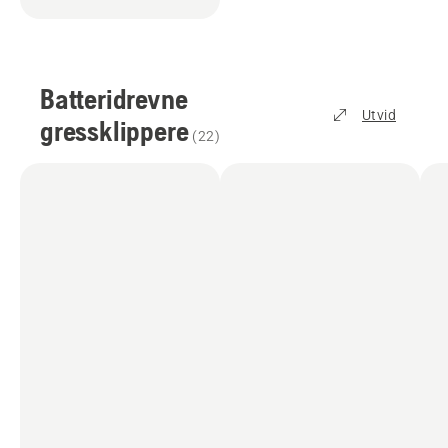
Batteridrevne
Utvid
gressklippere
(
22
)