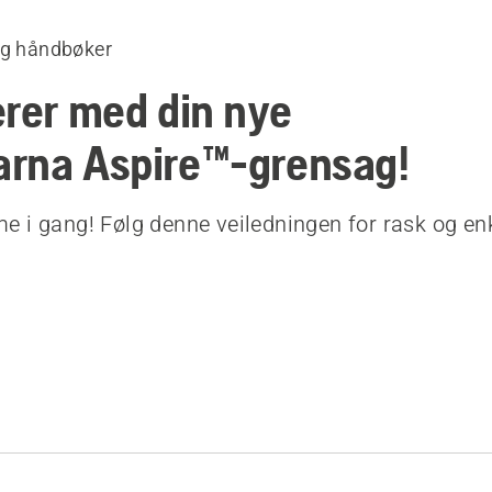
og håndbøker
erer med din nye
rna Aspire™-grensag!
 i gang! Følg denne veiledningen for rask og en