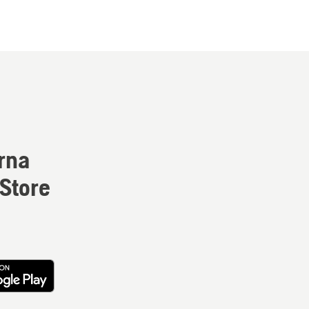
rna
 Store