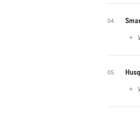
Smar
04.
Husq
05.