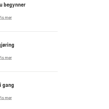
du begynner
Vis mer
gjøring
Vis mer
i gang
Vis mer