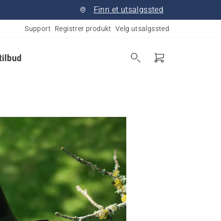
Finn et utsalgssted
Support
Registrer produkt
Velg utsalgssted
tilbud