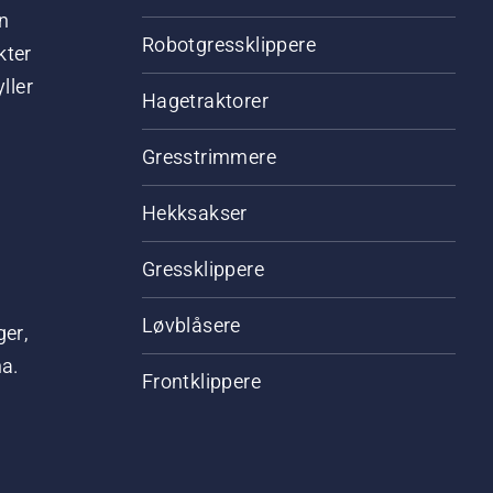
n
Robotgressklippere
kter
ller
Hagetraktorer
Gresstrimmere
Hekksakser
Gressklippere
Løvblåsere
ger,
na.
Frontklippere