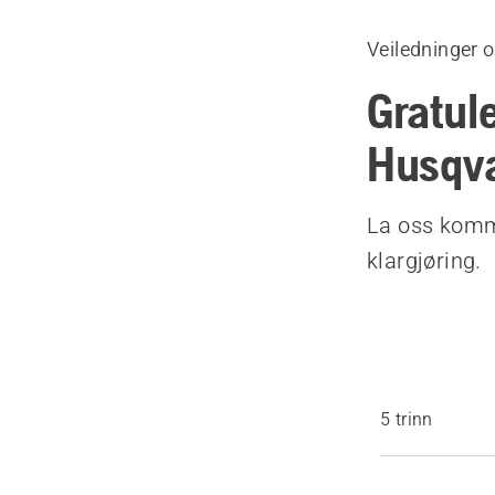
Veiledninger 
Gratul
Husqva
La oss komme
klargjøring.
5 trinn