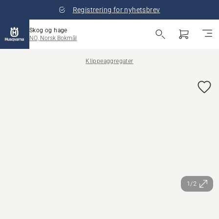
Registrering for nyhetsbrev
Skog og hage
NO, Norsk Bokmål
Klippeaggregater
1/2