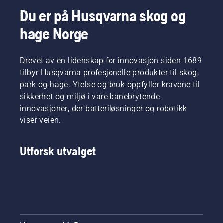
nye
Det er
Du er på Husqvarna skog og
oppgaver
enkelt å
hage Norge
for
montere
sesongen.
klippeaggregatet
eller
Drevet av en lidenskap for innovasjon siden 1689
tilbehøret
på
tilbyr Husqvarna profesjonelle produkter til skog,
klipperen,
park og hage. Ytelse og bruk oppfyller kravene til
og det
sikkerhet og miljø i våre banebrytende
tar bare
innovasjoner, der batteriløsninger og robotikk
et par
viser veien.
minutter.
Advarsel!
Bruk
Utforsk utvalget
vernebriller
når du
fester
klippeenheten.
Fjæren
som
strammer
opp