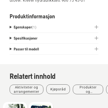
utover. Krever hydraulikksett 966 75 45-01
Produktinformasjon
Egenskaper
(
1
)
Spesifikasjoner
Passer til modell
Relatert innhold
Aktiviteter og
Produkter
Kjøpsråd
arrangementer
og
innovasjoner