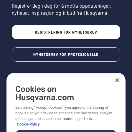
Registrer deg i dag for å motta oppdateringer,
nyheter, inspirasjon og tilbud fra Husqvarna.
REGISTRERING FOR NYHETSBREV
NYHETSBREV FOR PROFESJONELLE
Cookies on
Husqvarna.com
By clicking “Accept Cookies”, you agree to the storing of
cookies on your device to enhance site navigation, analyze
© Husqvarna AB (utgiver). Med enerett. Angitte priser
site usage, and assist in our marketing efforts.
er veiledende priser. Alle oppgitte priser er veiledende
Cookie Policy
utsalgspriser (inkl. mva.) med mindre produktet er