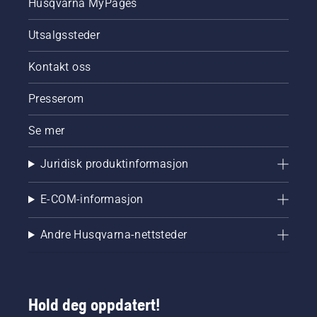
Husqvarna MyPages
remmen,
kan ryke
Utsalgssteder
og føre
til
alvorlig
Kontakt oss
skade.
Presserom
Se mer
Juridisk produktinformasjon
E-COM-informasjon
Andre Husqvarna-nettsteder
Hold deg oppdatert!