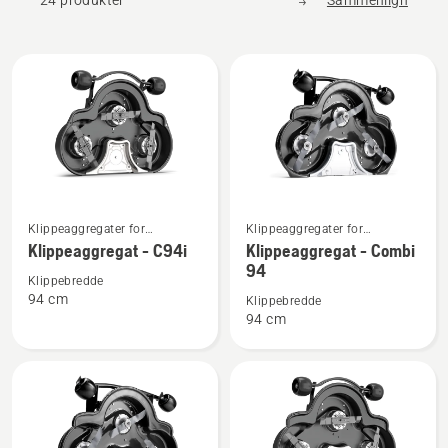
24 produkter
Sammenlign
Alle
produkter
Se
Se
Klippeaggregater for
Klippeaggregater for
flere
flere
frontklippere til bruk i
frontklippere til bruk i
Klippeaggregat - C94i
Klippeaggregat - Combi
detaljer
detaljer
boligområder
boligområder
94
Klippebredde
om
om
94 cm
Klippebredde
Klippeaggregat
Klippeaggregat
94 cm
-
-
C94i
Combi
94