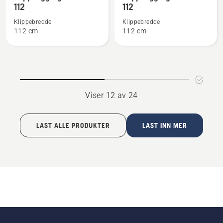
detaljer
detaljer
112
112
om
om
Klippebredde
Klippebredde
Klippeaggregat
Klippeaggregat
112 cm
112 cm
-
-
Combi
Combi
112
112
Viser 12 av 24
LAST ALLE PRODUKTER
LAST INN MER