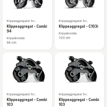
Se
Se
Klippeaggregater for
Klippeaggregater for
flere
flere
frontklippere til bruk i
frontklippere til bruk i
Klippeaggregat - Combi
Klippeaggregat - C103i
detaljer
detaljer
boligområder
boligområder
94
Klippebredde
om
om
103 cm
Klippebredde
Klippeaggregat
Klippeaggregat
94 cm
-
-
Combi
C103i
94
Se
Se
Klippeaggregater for
Klippeaggregater for
flere
flere
frontklippere til bruk i
frontklippere til bruk i
Klippeaggregat - Combi
Klippeaggregat - Combi
detaljer
detaljer
boligområder
boligområder
103
103