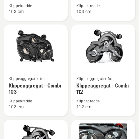
om
om
Klippebredde
Klippebredde
Klippeaggregat
Klippeaggregat
103 cm
103 cm
-
-
Combi
Combi
103
103
Se
Se
Klippeaggregater for
Klippeaggregater for
flere
flere
frontklippere til bruk i
frontklippere til bruk i
Klippeaggregat - Combi
Klippeaggregat - Combi
detaljer
detaljer
boligområder
boligområder
103
112
om
om
Klippebredde
Klippebredde
Klippeaggregat
Klippeaggregat
103 cm
112 cm
-
-
Combi
Combi
103
112