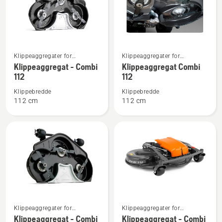
Se
Se
Klippeaggregater for
Klippeaggregater for
flere
flere
frontklippere til bruk i
frontklippere til bruk i
Klippeaggregat - Combi
Klippeaggregat Combi
detaljer
detaljer
boligområder
boligområder
112
112
om
om
Klippebredde
Klippebredde
Klippeaggregat
Klippeaggregat
112 cm
112 cm
-
Combi
Combi
112
112
Se
Se
Klippeaggregater for
Klippeaggregater for
flere
flere
profesjonelle frontklippere
profesjonelle frontklippere
Klippeaggregat - Combi
Klippeaggregat - Combi