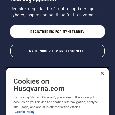
Registrer deg i dag for å motta oppdateringer,
nyheter, inspirasjon og tilbud fra Husqvarna.
REGISTRERING FOR NYHETSBREV
NYHETSBREV FOR PROFESJONELLE
Cookies on
Husqvarna.com
By clicking “Accept Cookies”, you agree to the storing of
cookies on your device to enhance site navigation, analyze
© Husqvarna AB (utgiver). Med enerett. Angitte priser
site usage, and assist in our marketing efforts.
er veiledende priser. Alle oppgitte priser er veiledende
Cookie Policy