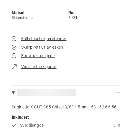
Meisel
Nei
Skjæretenner
PIXEL
Full chisel skjæretenner
Skarp rett ut av esken
Forstrukket kjede
Vis alle funksjoner
Sagkjede X-CUT C85 Chisel 3/8” 1.5mm - 581 62 66‑56
Inkludert
Sverdlengde
15 in