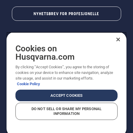
NYHETSBREV FOR PROFESJONELLE
Cookies on
Husqvarna.com
By clicking “Accept Cookies”, you agree to the storing of
cookies on your device to enhance site navigation, analyze
© Husqvarna AB (utgiver). Med enerett. Angitte priser
site usage, and assist in our marketing efforts.
er veiledende priser. Alle oppgitte priser er veiledende
Cookie Policy
utsalgspriser (inkl. mva.) med mindre produktet er
tilgjengelig for direkte kjøp.
ACCEPT COOKIES
Erklæring om informasjonskapsler
Vilkår for bruk
Personvernbetingelser
Imprint
DO NOT SELL OR SHARE MY PERSONAL
Rapportering av mistanker om regelbrudd
Åpenhetsloven
INFORMATION
Likestilling