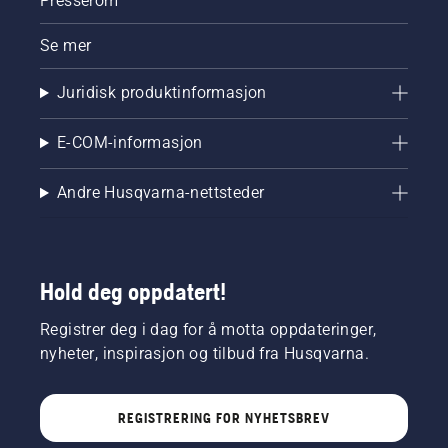
Presserom
centimeter
fra
trestammen.
Se mer
Oljen på
trestammen
Juridisk produktinformasjon
viser at
smurningen
E-COM-informasjon
fungerer.
Andre Husqvarna-nettsteder
Hold deg oppdatert!
Registrer deg i dag for å motta oppdateringer,
nyheter, inspirasjon og tilbud fra Husqvarna.
REGISTRERING FOR NYHETSBREV