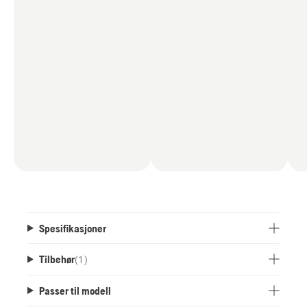
Spesifikasjoner
Tilbehør
(
1
)
Passer til modell