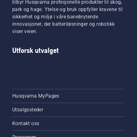
tilbyr Husqvarna profesjonelle produkter til skog,
kjedesmurningen
park og hage. Ytelse og bruk oppfyller kravene til
på
motorsagen
sikkerhet og miljø i våre banebrytende
fungerer
innovasjoner, der batteriløsninger og robotikk
som den
viser veien.
skal.
Først
kontrollerer
Utforsk utvalget
du
oljenivået.
Start
motorsagen
og pass
på at
kjedebremsen
er koblet
Husqvarna MyPages
fra. Skru
opp
Utsalgssteder
gassen
på
Kontakt oss
motoren
noen få