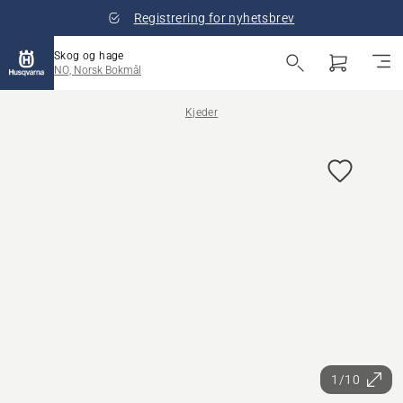
Registrering for nyhetsbrev
Skog og hage
NO, Norsk Bokmål
Kjeder
1/10