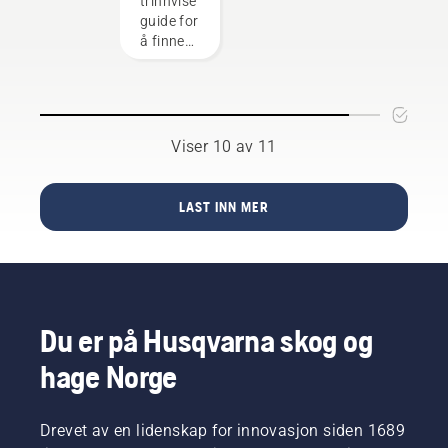
trinnvise
land. De
under
bevege
guide for
utgjør
arbeidet.
seg
å finne
vårt H-
rundt
den
Team.
sverdet
perfekte
Og det er
uten
matchen
de som
friksjon.
til
er våre
Dette
Husqvarna-
Viser 10 av 11
aller
øker
motorsagen
mest
levetiden
din.
krevende
til både
LAST INN MER
kunder.
kjedet og
sverdet.
Følg
instruksjonene
i denne
korte
Du er på Husqvarna skog og
videoen
om
hage Norge
hvordan
du
kontrollerer
Drevet av en lidenskap for innovasjon siden 1689
om