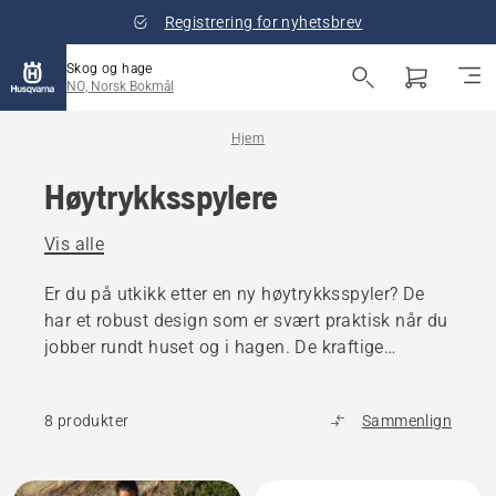
Registrering for nyhetsbrev
Skog og hage
NO, Norsk Bokmål
Hjem
Høytrykksspylere
Vis alle
Er du på utkikk etter en ny høytrykksspyler? De
har et robust design som er svært praktisk når du
jobber rundt huset og i hagen. De kraftige
høytrykksspylerne våre bruker ca. 80 % mindre
vann enn en vanlig slange, og er derfor svært
8 produkter
Sammenlign
effektive.
Alle