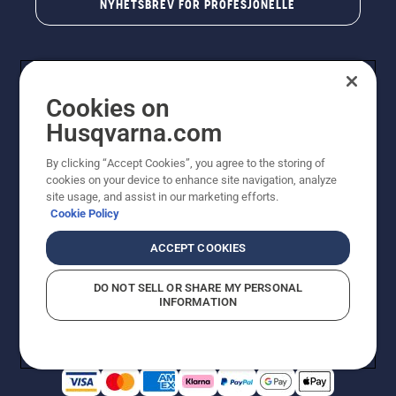
NYHETSBREV FOR PROFESJONELLE
Cookies on
Husqvarna.com
By clicking “Accept Cookies”, you agree to the storing of
cookies on your device to enhance site navigation, analyze
© Husqvarna AB (utgiver). Med enerett. Angitte priser
site usage, and assist in our marketing efforts.
er veiledende priser. Alle oppgitte priser er veiledende
Cookie Policy
utsalgspriser (inkl. mva.) med mindre produktet er
tilgjengelig for direkte kjøp.
ACCEPT COOKIES
Erklæring om informasjonskapsler
Vilkår for bruk
Personvernbetingelser
Imprint
DO NOT SELL OR SHARE MY PERSONAL
Rapportering av mistanker om regelbrudd
Åpenhetsloven
INFORMATION
Likestilling