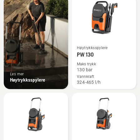
produkter
Se
Høytrykksspylere
flere
PW 130
detaljer
Maks trykk
om
130 bar
Les mer
PW 130
Vannkraft
Høytrykksspylere
324-465 l/h