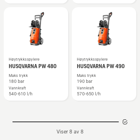
Se
Se
Høytrykksspylere
Høytrykksspylere
flere
flere
HUSQVARNA PW 480
HUSQVARNA PW 490
detaljer
detaljer
Maks trykk
Maks trykk
om
om
180 bar
190 bar
HUSQVARNA
HUSQVARNA
Vannkraft
Vannkraft
540-610 l/h
570-650 l/h
PW 480
PW 490
Viser 8 av 8