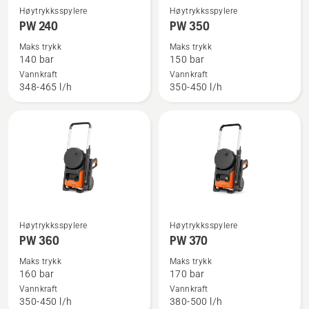
Se
Se
Høytrykksspylere
Høytrykksspylere
flere
flere
PW 240
PW 350
detaljer
detaljer
Maks trykk
Maks trykk
om
om
140 bar
150 bar
PW 240
PW 350
Vannkraft
Vannkraft
348-465 l/h
350-450 l/h
Se
Se
Høytrykksspylere
Høytrykksspylere
flere
flere
PW 360
PW 370
detaljer
detaljer
Maks trykk
Maks trykk
om
om
160 bar
170 bar
PW 360
PW 370
Vannkraft
Vannkraft
350-450 l/h
380-500 l/h