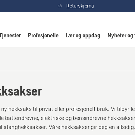
Returskjema
Tjenester
Profesjonelle
Lær og oppdag
Nyheter og 
ksakser
ny hekksaks til privat eller profesjonelt bruk. Vi tilbyr l
lle batteridrevne, elektriske og bensindrevne hekksakser,
 til stanghekksakser. Våre hekksakser gir deg en allsidig