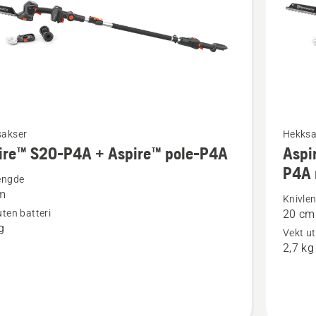
Se
sakser
Hekksa
ire™ S20-P4A + Aspire™ pole-P4A
Aspi
flere
P4A 
detaljer
engde
m
om
Knivle
uten batteri
20 cm
™
Aspire™
g
Vekt ut
S20-
2,7 kg
P4A
+
™
Aspire™