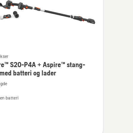
kser
re™ S20-P4A + Aspire™ stang-
med batteri og lader
ngde
en batteri