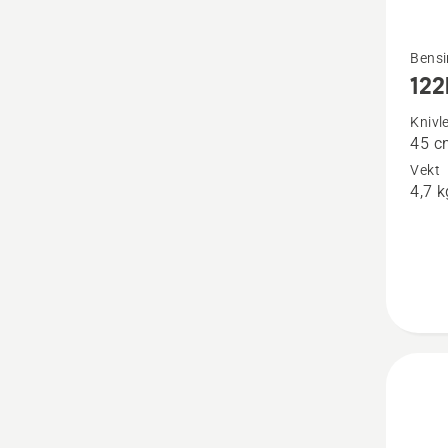
Se
Bensi
12
flere
detaljer
Knivl
45 c
om
Vekt
122HD
4,7 k