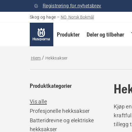
Registrering for nyhetsbrev
Skog og hage
–
NO, Norsk Bokmål
Produkter
Deler og tilbehør
Hjem
Hekksakser
Hek
Produktkategorier
Vis alle
Kjøp en 
Profesjonelle hekksakser
kraftfu
Batteridrevne og elektriske
tillegg
hekksakser