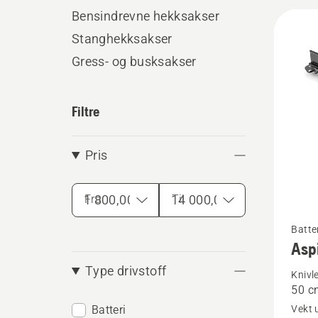
maskin 
Bensindrevne hekksakser
Alle
du kan 
Stanghekksakser
produ
Gress- og busksakser
Filtre
Pris
Fra
Til
Se
Batte
Asp
flere
detaljer
Type drivstoff
Knivl
50 c
om
Batteri
Vekt 
Aspire