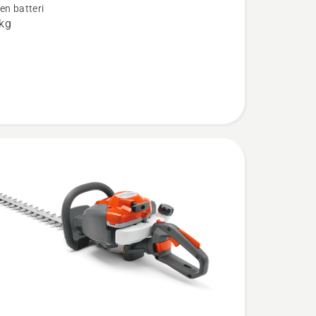
en batteri
-
 kg