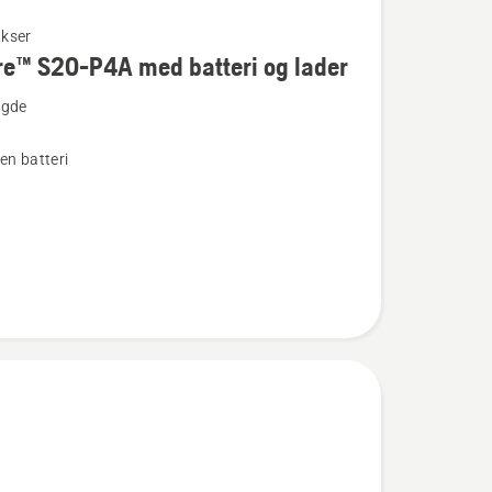
kser
re™ S20-P4A med batteri og lader
ngde
en batteri