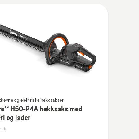
slik at
drevne og elektriske hekksakser
re™ H50-P4A hekksaks med
ri og lader
ngde