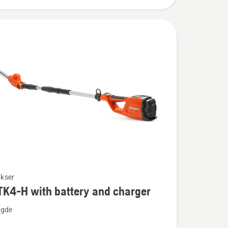
kser
TK4-H with battery and charger
ngde