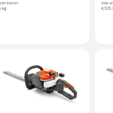
uten batteri
Vekt ut
4-
120iTK4
5 kg
4,525
H
with
battery
and
charger