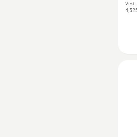
Vekt 
120iTK
4,52
H