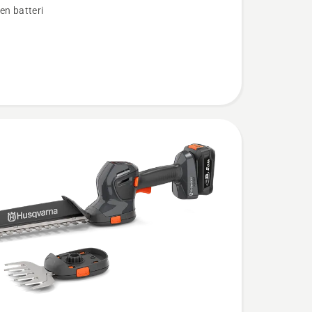
en batteri
s