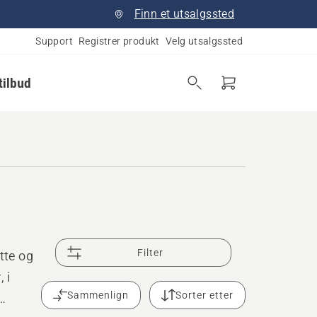
Finn et utsalgssted
Support
Registrer produkt
Velg utsalgssted
tilbud
Filter
ette og
 i
Sammenlign
Sorter etter