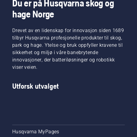
Du er på Husqvarna skog og
hekker?
som kan
Er
senke
hage Norge
hovedformålet
kostnader,
å
forbedre
formklippe
gresskvalitete
Drevet av en lidenskap for innovasjon siden 1689
hekken?
redusere
tilbyr Husqvarna profesjonelle produkter til skog,
Les mer
arbeidsrelater
park og hage. Ytelse og bruk oppfyller kravene til
nedenfor
problemer
om hva
sikkerhet og miljø i våre banebrytende
og være
du bør
innovasjoner, der batteriløsninger og robotikk
en del av
tenke på
tilpasningene
viser veien.
når du
mot
skal
bærekraft
kjøpe en
i
Utforsk utvalget
hekksaks.
bransjen.
Husqvarna MyPages