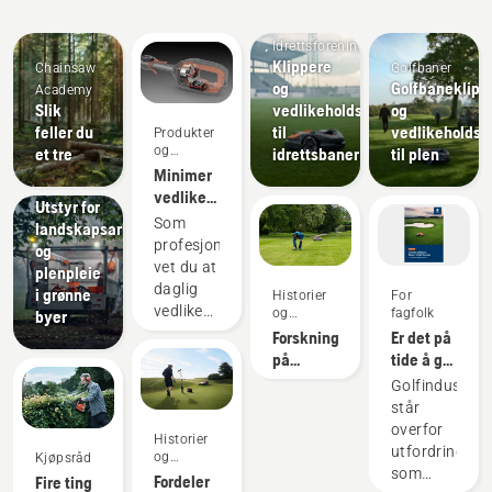
innovasjoner
Idrettsforeninger
Klippere
Chainsaw
Golfbaner
og
Golfbaneklipp
Academy
Slik
vedlikeholdsutstyr
og
feller du
til
vedlikeholdsu
Produkter
og
et tre
idrettsbaner
til plen
Offentlige
innovasjoner
Minimer
etater
vedlikehold
Utstyr for
av
Som
landskapsarbeid
motorisert
profesjonell
og
utstyr
vet du at
plenpleie
med
daglig
i grønne
Historier
For
batteriverktøy
vedlikehold
og
fagfolk
byer
inspirasjon
av
Forskning
Er det på
motorer
på
tide å gå
er en av
autonom
autonomt?
Golfindustrie
de
klipping
–
står
tidkrevende
Kommersielle
overfor
Historier
tingene
robotklippere
utfordringer
og
Kjøpsråd
som
for
som
inspirasjon
Fordeler
Fire ting
potensielt
golfbaner