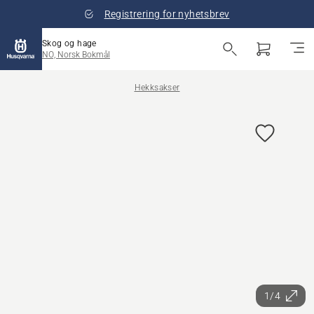
Registrering for nyhetsbrev
Skog og hage
NO, Norsk Bokmål
Hekksakser
1/4