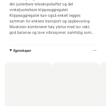
det justerbare teleskopskaftet og det
vinkeljusterbare klippeaggregatet.
Klippeaggregatet kan også enkelt legges
sammen for enklere transport og oppbevaring.
Maskinen kombinerer høy ytelse med lav vekt,
god balanse og lave vibrasjoner, samtidig som
det lave støynivået gjør den egnet for bruk i
støyfølsomme omgivelser. Den bakre
støtbeskyttelsen beskytter batteriet og forebygger
Egenskaper
effektivt slitasje og skader. Den værbestandige
konstruksjonen gjør den til et pålitelig verktøy,
også under våte forhold. Batteri og lader følger
ikke med.