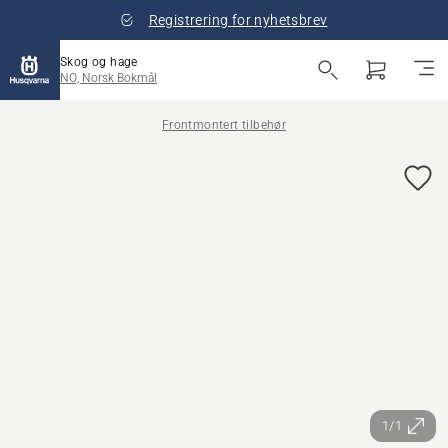
Registrering for nyhetsbrev
Skog og hage
NO, Norsk Bokmål
Frontmontert tilbehør
1/1