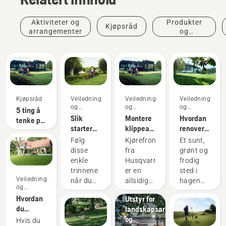
Aktiviteter og
Produkter
Kjøpsråd
arrangementer
og
innovasjoner
Kjøpsråd
Veiledninger
Veiledninger
Veiledninger
og
og
og
5 ting å
håndbøker
håndbøker
håndbøker
Slik
Montere
Hvordan
tenke på
starter
klippeaggregatet
renovere
når du
du
på
plenen
skal
Følg
Kjørefrontklipperen
Et sunt,
kjørefrontklipperen
kjørefrontklipper
og fikse
kjøpe ny
disse
fra
grønt og
fra
fra
ujevnt
kjøregressklipper
enkle
Husqvarna
frodig
Husqvarna
Husqvarna
gress
trinnene
er en
sted i
Veiledninger
Offentlige
når du
allsidig
hagen
og
etater
starter
maskin
din,
håndbøker
Hvordan
Utstyr for
kjørefrontklipperen
som gjør
perfekt
du
landskapsarbeid
fra
at du
for
bioklipper
og
Hvis du
Husqvarna.
kan
avslapning