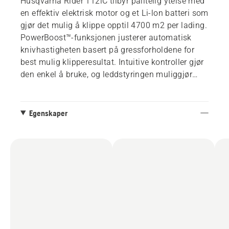
Husqvarna Rider 112iC tilbyr pålitelig ytelse med
en effektiv elektrisk motor og et Li-lon batteri som
gjør det mulig å klippe opptil 4700 m2 per lading.
PowerBoost™-funksjonen justerer automatisk
knivhastigheten basert på gressforholdene for
best mulig klipperesultat. Intuitive kontroller gjør
den enkel å bruke, og leddstyringen muliggjør
jevne, trange svinger når du klipper rundt trær og
busker eller komplekse områder. Batteridriften gir
lavt støynivå og et hyggelig arbeidsmiljø.
Egenskaper