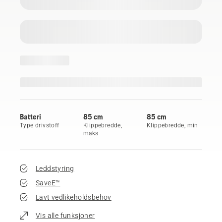
Batteri
85 cm
85 cm
Type drivstoff
Klippebredde,
Klippebredde, min
maks
Leddstyring
SaveE™
Lavt vedlikeholdsbehov
Vis alle funksjoner