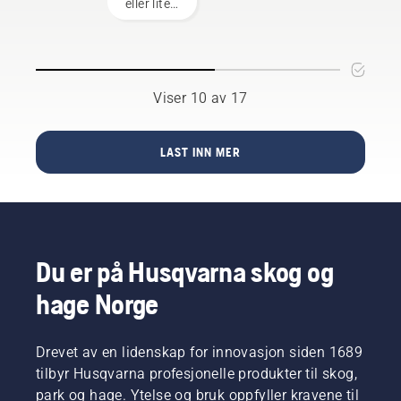
når du
Ingen
eller liten
fester
grunn til
tomt,
klippeenheten.
bekymring.
kan en
Fjæren
Her er en
ridende
som
trinnvis
gressklipper
strammer
veiledning
(rider)
Viser 10 av 17
opp
om
eller
remmen,
hvordan
robotgressklipper
kan ryke
du
være
LAST INN MER
og føre
reparerer
riktig for
til
plenen
deg. Vi
alvorlig
din.
hjelper
skade.
deg med
å finne
den
Du er på Husqvarna skog og
rette!
hage Norge
Drevet av en lidenskap for innovasjon siden 1689
tilbyr Husqvarna profesjonelle produkter til skog,
park og hage. Ytelse og bruk oppfyller kravene til