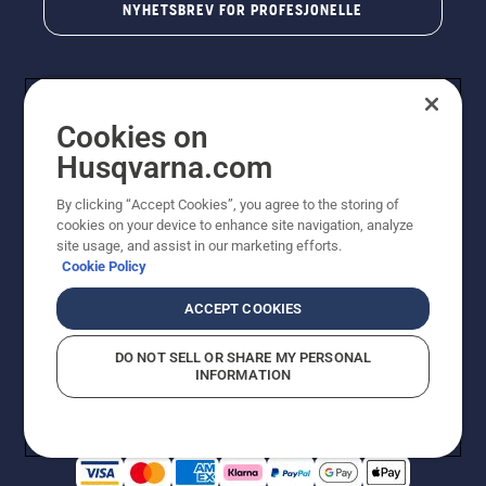
NYHETSBREV FOR PROFESJONELLE
Cookies on
Husqvarna.com
By clicking “Accept Cookies”, you agree to the storing of
cookies on your device to enhance site navigation, analyze
© Husqvarna AB (utgiver). Med enerett. Angitte priser
site usage, and assist in our marketing efforts.
er veiledende priser. Alle oppgitte priser er veiledende
Cookie Policy
utsalgspriser (inkl. mva.) med mindre produktet er
tilgjengelig for direkte kjøp.
ACCEPT COOKIES
Erklæring om informasjonskapsler
Vilkår for bruk
Personvernbetingelser
Imprint
DO NOT SELL OR SHARE MY PERSONAL
Rapportering av mistanker om regelbrudd
Åpenhetsloven
INFORMATION
Likestilling