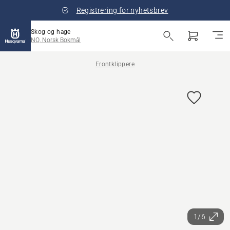
Registrering for nyhetsbrev
Skog og hage
NO, Norsk Bokmål
Frontklippere
1/6