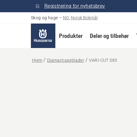
Registrering for nyhetsbrev
Skog og hage
–
NO, Norsk Bokmål
Produkter
Deler og tilbehør
Hjem
Diamantsagblader
VARI-CUT S85