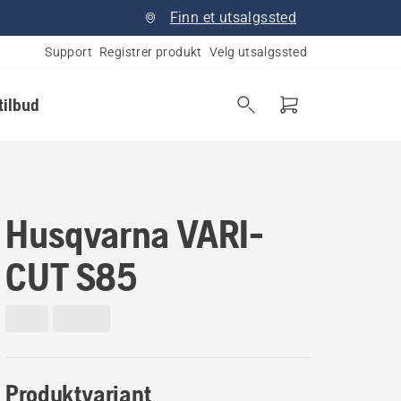
Finn et utsalgssted
Support
Registrer produkt
Velg utsalgssted
tilbud
Husqvarna VARI-
CUT S85
Produktvariant