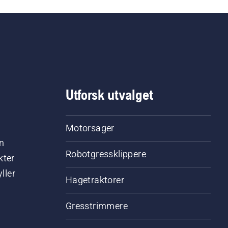
Utforsk utvalget
Motorsager
n
Robotgressklippere
kter
ller
Hagetraktorer
Gresstrimmere