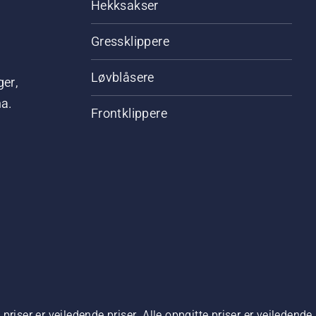
Hekksakser
Gressklippere
Løvblåsere
ger,
na.
Frontklippere
riser er veiledende priser. Alle oppgitte priser er veiledende 