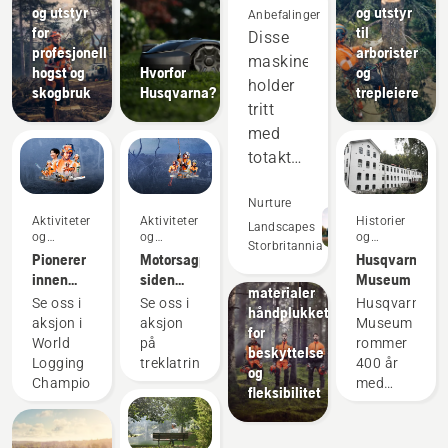
og utstyr
og utstyr
Anbefalinger
for
til
Disse
profesjonell
arborister
maskinene
hogst og
Hvorfor
og
holder
skogbruk
Husqvarna?
trepleiere
tritt
med
totaktsutstyret
Produkter
og
og
overgår
Nurture
innovasjoner
Aktiviteter
Aktiviteter
Historier
dem på
Landscapes
Verneklær
og
og
og
Storbritannia
fra
mange
arrangementer
arrangementer
inspirasjon
Pionerer
Motorsagpionerer
Husqvarna
Husqvarna:
områder.
innen
siden
Museum
materialer
motorsager
1959
Dette
Se oss i
Se oss i
Husqvarna
håndplukket
siden
aksjon i
aksjon
Museum
gjør at
for
1959
World
på
rommer
vi
beskyttelse
Logging
treklatringsmesterskapet
400 år
og
sparer
Championship
med
fleksibilitet
tid og
industrihistor
penger,
på 2 400
kvadratmeter
samtidig