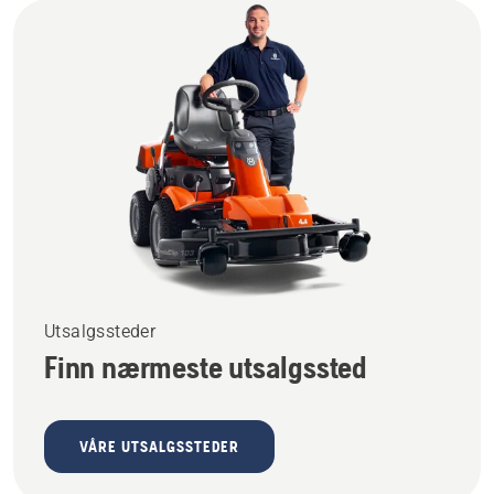
Planlagte serviceintervaller og daglig vedlikehold
Servicetilbud
Utsalgssteder
Finn nærmeste utsalgssted
VÅRE UTSALGSSTEDER