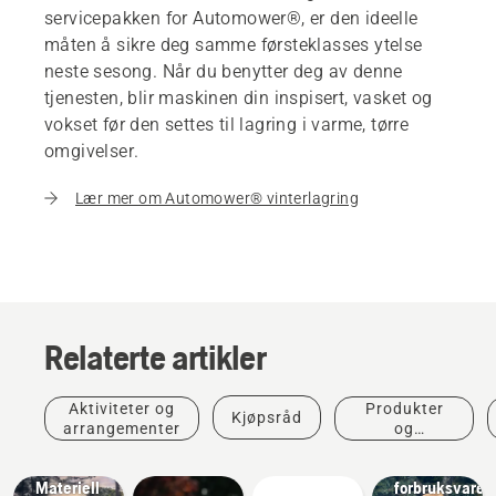
servicepakken for Automower®, er den ideelle
måten å sikre deg samme førsteklasses ytelse
neste sesong. Når du benytter deg av denne
tjenesten, blir maskinen din inspisert, vasket og
vokset før den settes til lagring i varme, tørre
omgivelser.
Lær mer om Automower® vinterlagring
Relaterte artikler
Aktiviteter og
Produkter
Kjøpsråd
Løsninger
arrangementer
og
Stort
innovasjoner
utvalg av
Løsninger
Materiell
forbruksvarer