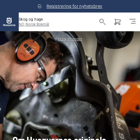
Registrering for nyhetsbrev
Skog og hage
NO, Norsk Bokmål
Utsalgssteder