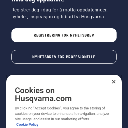
Registrer deg i dag for å motta oppdateringer,
nyheter, inspirasjon og tilbud fra Husqvarna.
REGISTRERING FOR NYHETSBREV
NYHETSBREV FOR PROFESJONELLE
Cookies on
Husqvarna.com
By clicking “Accept Cookies”, you agree to the storing of
cookies on your device to enhance site navigation, analyze
© Husqvarna AB (utgiver). Med enerett. Angitte priser
site usage, and assist in our marketing efforts.
er veiledende priser. Alle oppgitte priser er veiledende
Cookie Policy