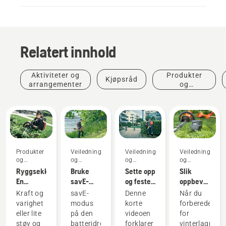
Relatert innhold
Aktiviteter og
Produkter
Kjøpsråd
arrangementer
og
innovasjoner
Produkter
Veiledninger
Veiledninger
Veiledninger
og
og
og
og
innovasjoner
håndbøker
håndbøker
håndbøker
Ryggsekkbatteri:
Bruke
Sette opp
Slik
En
savE-
og feste
oppbevarer
revolusjon
modus
ryggsekkbatteriet
du
Kraft og
savE-
Denne
Når du
innen
på den
på riktig
Husqvarna-
varighet
modus
korte
forbereder
håndholdte,
batteridrevne
måte
batteriet
eller lite
på den
videoen
for
batteridrevne
gresstrimmeren
over
støy og
batteridrevne
forklarer
vinterlagring