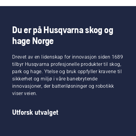
potensielt
batteridrevne
klipping
trøtthet
kan
håndholdte
av tynt
under
forstyrre
verktøy
gress.
bruk slik
arbeidet
hos
Trykk på
at du
ditt. Med
Husqvarna.
én
kan
Du er på Husqvarna skog og
batteridrevne
knapp
arbeide
hage Norge
produkter
på den
lenger
reduseres
batteridrevne
uten å ta
forstyrrelsene
trimmeren
pauser.
betraktelig.
Drevet av en lidenskap for innovasjon siden 1689
for å
aktivere/deaktivere
tilbyr Husqvarna profesjonelle produkter til skog,
savE-
park og hage. Ytelse og bruk oppfyller kravene til
modus.
sikkerhet og miljø i våre banebrytende
innovasjoner, der batteriløsninger og robotikk
viser veien.
Utforsk utvalget