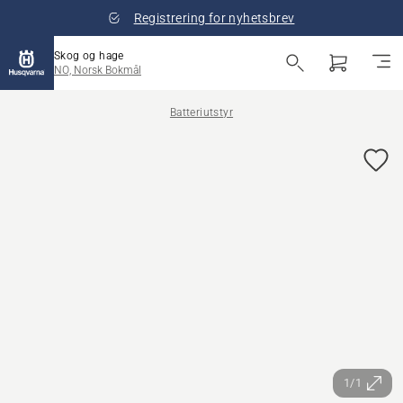
Registrering for nyhetsbrev
Skog og hage
NO, Norsk Bokmål
Batteriutstyr
1/1