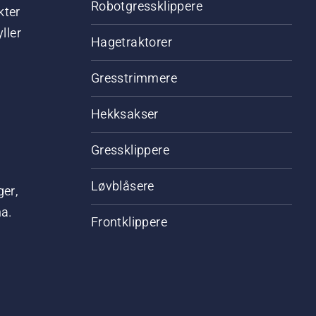
Robotgressklippere
kter
ller
Hagetraktorer
Gresstrimmere
Hekksakser
Gressklippere
Løvblåsere
ger,
na.
Frontklippere