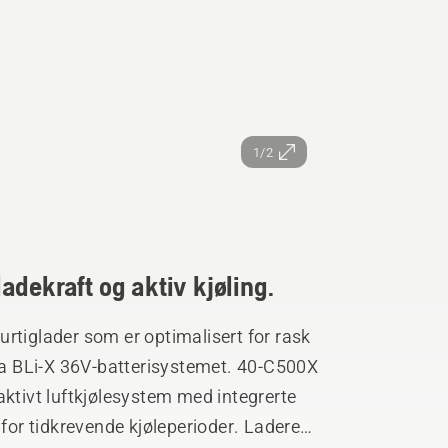
1/2
adekraft og aktiv kjøling.
rtiglader som er optimalisert for rask
rna BLi-X 36V-batterisystemet. 40-C500X
aktivt luftkjølesystem med integrerte
 for tidkrevende kjøleperioder. Laderen