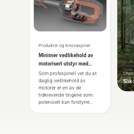
tyn
kna
tri
akt
mo
Produkter og innovasjoner
Minimer vedlikehold av
motorisert utstyr med
batteriverktøy
Som profesjonell vet du at
Chai
Slik 
daglig vedlikehold av
motorer er en av de
tidkrevende tingene som
potensielt kan forstyrre
arbeidet ditt. Med
batteridrevne produkter
reduseres forstyrrelsene
betraktelig.