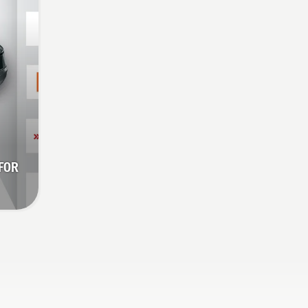
t du
å ta
 FOR