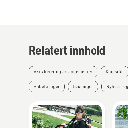
Relatert innhold
Aktiviteter og arrangementer
Kjøpsråd
Anbefalinger
Løsninger
Nyheter o