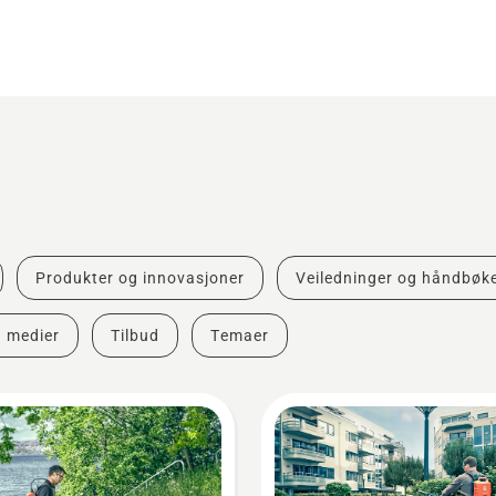
Produkter og innovasjoner
Veiledninger og håndbøk
g medier
Tilbud
Temaer