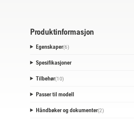
kan enten plasseres på et skrivebord eller 
veggen ved hjelp av en veggmonteringsbrake
Produktinformasjon
Egenskaper
(
6
)
Spesifikasjoner
Tilbehør
(
10
)
Passer til modell
Håndbøker og dokumenter
(
2
)