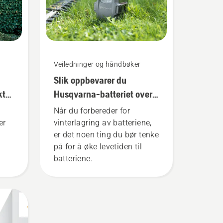
Veiledninger og håndbøker
Slik oppbevarer du
ktig
Husqvarna-batteriet over
vinteren
Når du forbereder for
er
vinterlagring av batteriene,
er det noen ting du bør tenke
på for å øke levetiden til
batteriene.
e
rger