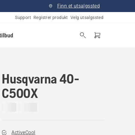
Finn et utsalgssted
Support
Registrer produkt
Velg utsalgssted
tilbud
Husqvarna 40-
C500X
ActiveCool