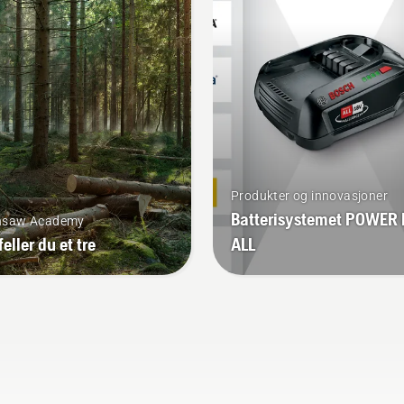
t gress. Trykk på én
trøtthet under bruk slik a
pp på den batteridrevne
kan arbeide lenger uten 
mmeren for å
pauser.
ivere/deaktivere savE-
dus.
Produkter og innovasjoner
Batterisystemet POWER
nsaw Academy
feller du et tre
ALL