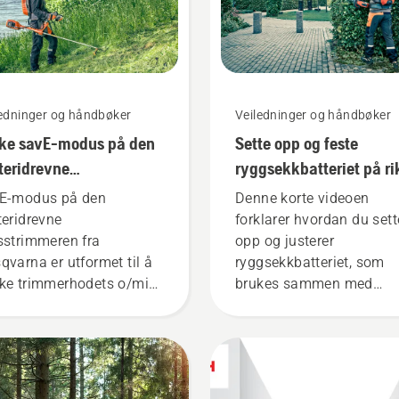
ledninger og håndbøker
Veiledninger og håndbøker
ke savE-modus på den
Sette opp og feste
teridrevne
ryggsekkbatteriet på ri
sstrimmeren
måte
E-modus på den
Denne korte videoen
teridrevne
forklarer hvordan du sett
sstrimmeren fra
opp og justerer
qvarna er utformet til å
ryggsekkbatteriet, som
ke trimmerhodets o/min
brukes sammen med
 full gass, samtidig som
Husqvarnas profesjonell
 opprettholder
batteriprodukter. Et riktig
iemomentet slik at
festet ryggsekkbatteri sø
keren skal kunne spare
for en mer komfortabel
teriet under klipping av
passform, og reduserer