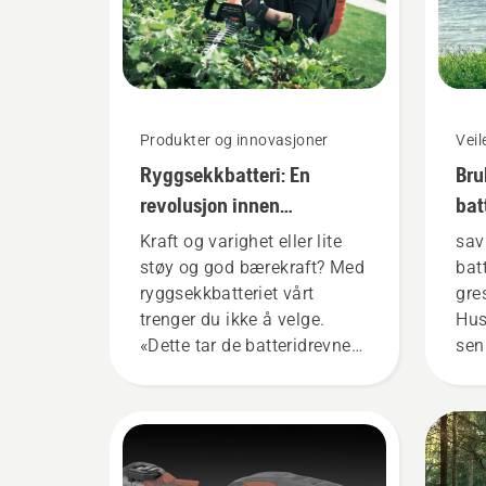
Produkter og innovasjoner
Vei
Ryggsekkbatteri: En
Bru
revolusjon innen
bat
håndholdte, batteridrevne
gre
Kraft og varighet eller lite
sav
verktøy
støy og god bærekraft? Med
bat
ryggsekkbatteriet vårt
gre
trenger du ikke å velge.
Hus
«Dette tar de batteridrevne
sen
produktene til et helt nytt
ved
nivå», sier Johan Svennung,
det
produktsjef for elektriske og
dre
batteridrevne håndholdte
bru
verktøy hos Husqvarna.
bat