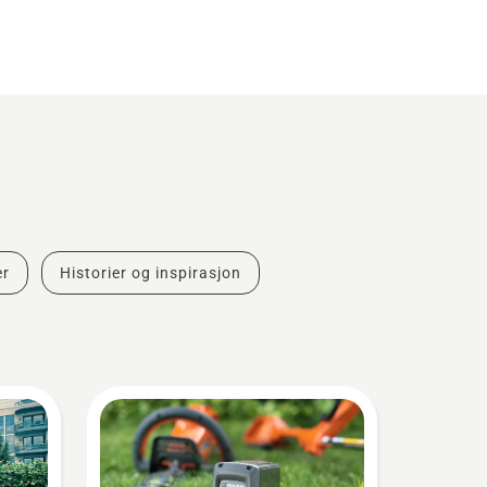
er
Historier og inspirasjon