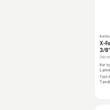
Bekijk
Ketti
meer
X-F
details
3/8"
over
(No re
X-
Bar ty
Force
Lamin
gelami
Type 
Tand
zaagbl
3/8"min
1,1
mm