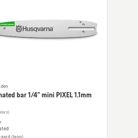
aden
ated bar 1/4” mini PIXEL 1.1mm
iews)
ed
e
ated
aard (lang)