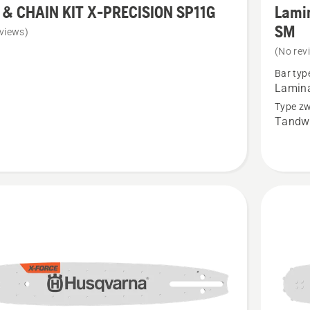
 & CHAIN KIT X-PRECISION SP11G
Lamin
details
SM
views)
over
(No rev
Laminat
Bar typ
bar
Lamin
.325”
Type zw
Tandwi
mini
PIXEL
SION
1.1mm
SM