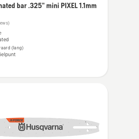
ated bar .325” mini PIXEL 1.1mm
iews)
ed
e
ated
aard (lang)
elpunt