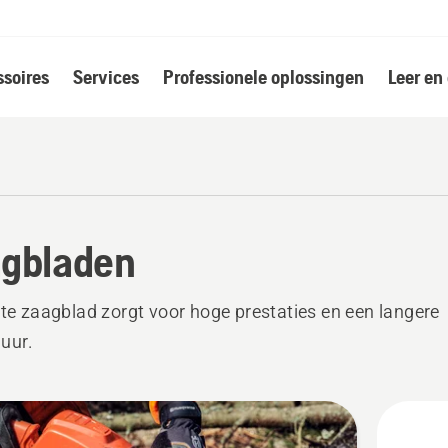
soires
Services
Professionele oplossingen
Leer en
gbladen
ste zaagblad zorgt voor hoge prestaties en een langere
uur.
k