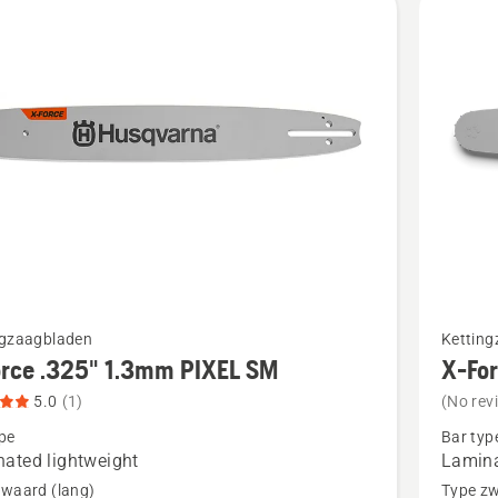
Bekijk
ngzaagbladen
Kettin
meer
orce .325" 1.3mm PIXEL SM
X-Fo
details
5.0
(1)
(No rev
over
pe
Bar typ
X-
ated lightweight
Lamina
Force
zwaard (lang)
Type zw