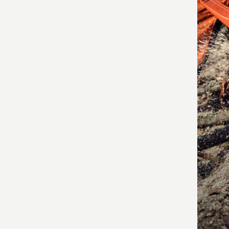
alle
produ