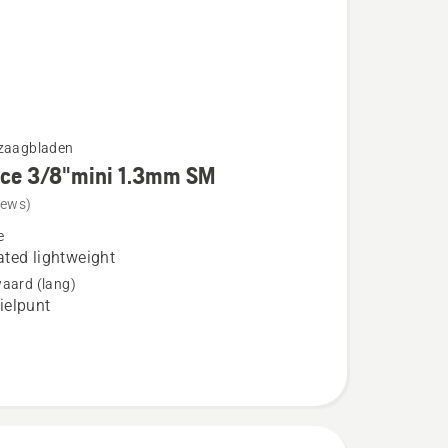
gzaagbladen
rce 3/8"mini 1.3mm SM
iews)
e
ted lightweight
aard (lang)
elpunt