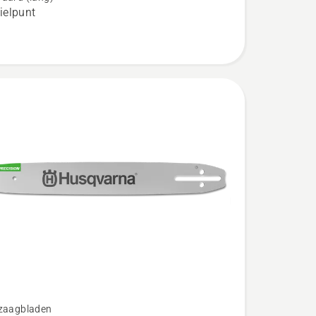
elpunt
gzaagbladen