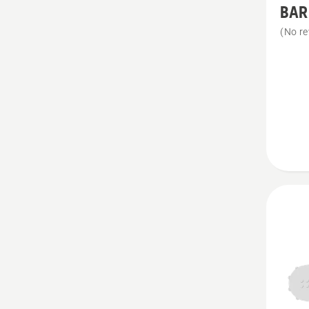
BAR
details
(No re
over
BAR
&
CHAIN
KIT
X-
PRECI
SP11G