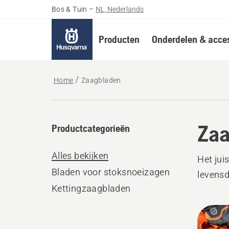
Bos & Tuin
–
NL, Nederlands
Producten
Onderdelen & acces
Home
Zaagbladen
Zaa
Productcategorieën
Alles bekijken
Het jui
Bladen voor stoksnoeizagen
levensd
Kettingzaagbladen
Bekij