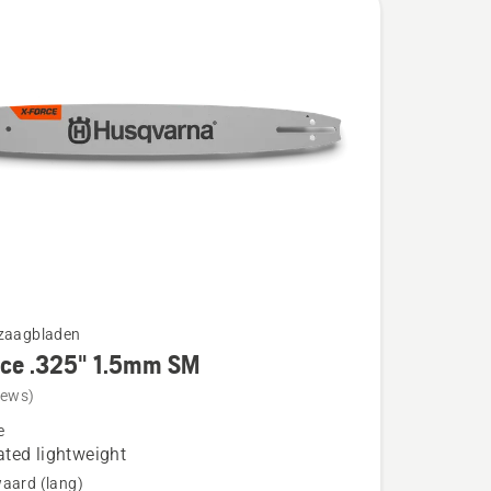
gzaagbladen
rce .325" 1.5mm SM
iews)
e
ted lightweight
aard (lang)