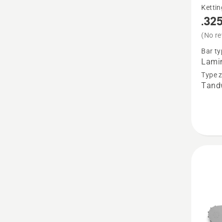
Ketti
meer
.325
details
(No re
over
Bar ty
.325"
Lami
Gelami
Type 
Tand
zaagbl
Klein