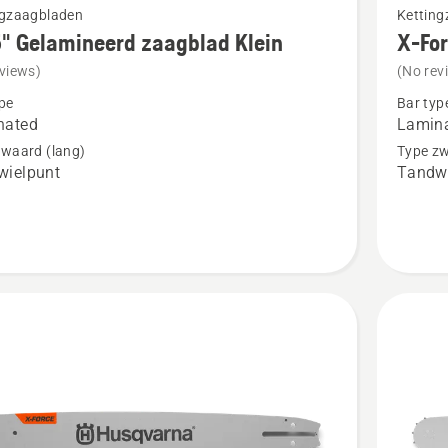
ngzaagbladen
Kettin
meer
" Gelamineerd zaagblad Klein
X-Fo
details
views)
(No rev
over
pe
Bar typ
X-
nated
Lamina
neerd
Force
zwaard (lang)
Type zw
wielpunt
Tandwi
ad
3/8"
1.5mm
SM