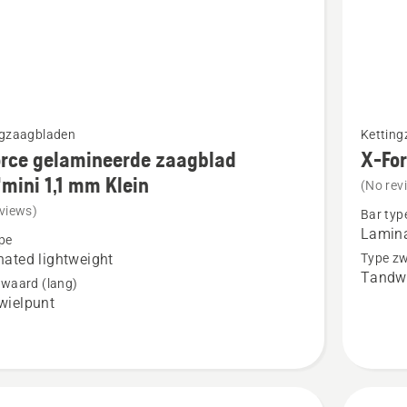
Bekijk
ngzaagbladen
Kettin
meer
orce gelamineerde zaagblad
X-Fo
details
mini 1,1 mm Klein
(No rev
over
views)
Bar typ
X-
Lamina
pe
Force
ated lightweight
Type zw
Tandwi
neerde
3/8"mini
zwaard (lang)
wielpunt
ad
1.3mm
i
SM