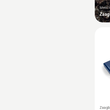
Meer 
Zaag
Bekijk
Zaagb
meer