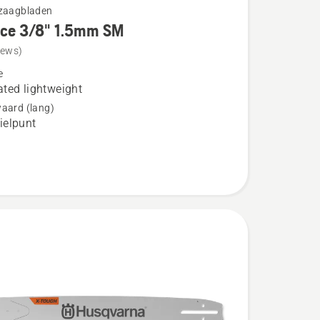
gzaagbladen
rce 3/8" 1.5mm SM
iews)
e
ted lightweight
aard (lang)
elpunt