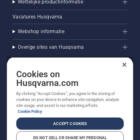
Wettelijke productinformatie
Vacatures Husqvarna
Webshop informatie
Overige sites van Husqvarna
Cookies on
Husqvarna.com
By clicking “Accept Cookies”, you agree to the storing of
cookies on your device to enhance site navigation, analyze
site usage, and assist in our marketing efforts.
Cookie Policy
© Husqvarna AB (publ). Alle rechten voorbehouden. De
getoonde prijzen zijn consumentenadviesprijzen. Alle
ACCEPT COOKIES
vermelde prijzen zijn adviesverkoopprijzen (incl. BTW),
tenzij het product beschikbaar is voor directe aankoop.
DO NOT SELL OR SHARE MY PERSONAL
Cookiebeleid
Gebruiksvoorwaarden
Privacyverklaring