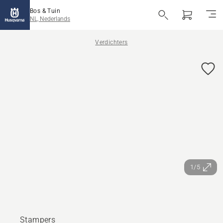
Bos & Tuin
NL, Nederlands
Verdichters
1/5
Stampers