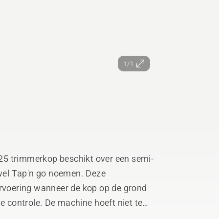
1/1
25 trimmerkop beschikt over een semi-
wel Tap'n go noemen. Deze
voering wanneer de kop op de grond
le controle. De machine hoeft niet te
haald te worden terwijl het draad