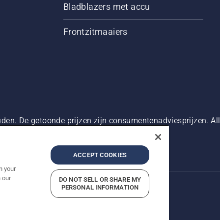
Bladblazers met accu
Frontzitmaaiers
den. De getoonde prijzen zijn consumentenadviesprijzen. Alle
oduct beschikbaar is voor directe aankoop.
g
Bedrijfsgegevens
Report Suspected Violations
ACCEPT COOKIES
n your
 our
DO NOT SELL OR SHARE MY
PERSONAL INFORMATION