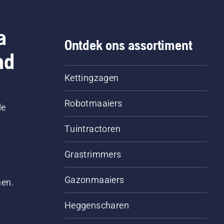
a
Ontdek ons assortiment
nd
Kettingzagen
Robotmaaiers
le
Tuintractoren
Grastrimmers
Gazonmaaiers
men.
Heggenscharen