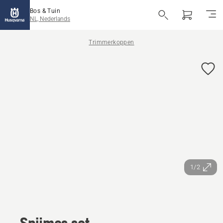
Bos & Tuin
NL, Nederlands
Trimmerkoppen
1/2
Snijmes set