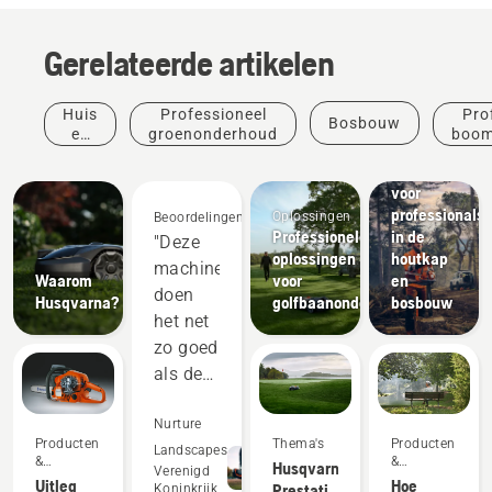
Gerelateerde artikelen
Huis
Professioneel
Pro
Bosbouw
Oplossingen
en
groenonderhoud
boom
Complete
tuin
uitrusting
voor
professionals
Oplossingen
Beoordelingen
Professionele
in de
"Deze
oplossingen
houtkap
machines
Waarom
voor
en
doen
Husqvarna?
golfbaanonderhoud
bosbouw
het net
zo goed
als de
tweetakt-
uitrusting
Nurture
Producten
Producten
Thema's
Producten
en
Landscapes
&
&
&
Husqvarna.
Verenigd
presteren
vernieuwingen
vernieuwingen
Uitleg
Hoe
vernieuwingen
Prestaties
Koninkrijk