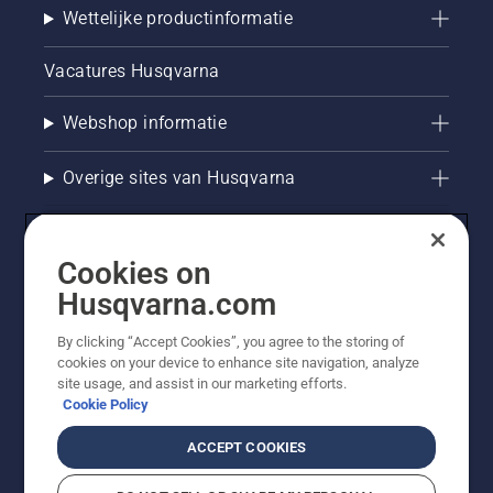
Wettelijke productinformatie
Vacatures Husqvarna
Webshop informatie
Overige sites van Husqvarna
Cookies on
Husqvarna.com
By clicking “Accept Cookies”, you agree to the storing of
cookies on your device to enhance site navigation, analyze
site usage, and assist in our marketing efforts.
Cookie Policy
© Husqvarna AB (publ). Alle rechten voorbehouden. De
getoonde prijzen zijn consumentenadviesprijzen. Alle
ACCEPT COOKIES
vermelde prijzen zijn adviesverkoopprijzen (incl. BTW),
tenzij het product beschikbaar is voor directe aankoop.