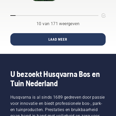
vermogen
steden in
FC. De
producten
en
meer
maaikwaliteit
die op
koppel
dan 60
waar
accu's
dat u
landen
professionals
werken,
nodig
10 van 171 weergeven
over de
op
wordt
hebt
hele
vertrouwen
dat
dankzij
wereld.
– voor
gedoe
een zeer
LAAD MEER
uw tuin
aanzienlijk
efficiënte
met
verminderd.
verbranding.
Husqvarna
Automower®
U bezoekt Husqvarna Bos en
Tuin Nederland
Husqvarna is al sinds 1689 gedreven door passie
voor innovatie en biedt professionele bos-, park-
en tuinproducten. Prestaties en bruikbaarheid
gaan hand in hand met veiligheid en zorg voor