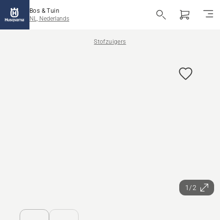
Bos & Tuin
NL, Nederlands
Stofzuigers
1/2