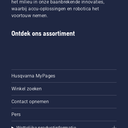
het milieu in onze baanbrekende innovaties,
helpen
waarbij accu-oplossingen en robotica het
bij het
navigeren
voortouw nemen.
van de
mogelijkhede
hebben
Ontdek ons assortiment
we deze
simpele
handleiding
over
bomen
snoeien
samengesteld
Husqvarna MyPages
Winkel zoeken
Contact opnemen
Pers
Wettelijke productinformatie