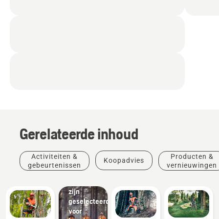
Producten
&
vernieuwingen
Beschermende
Gerelateerde inhoud
kleding
van
Husqvarna:
Activiteiten &
Producten &
Koopadvies
Materialen
gebeurtenissen
vernieuwingen
die
handmatig
zijn
geselecteerd
voor