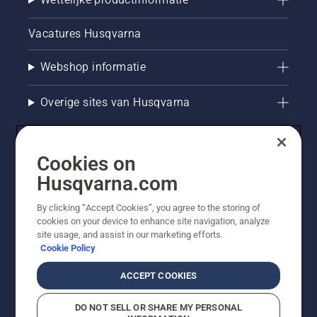
Vacatures Husqvarna
Webshop informatie
Overige sites van Husqvarna
Cookies on
Husqvarna.com
By clicking “Accept Cookies”, you agree to the storing of
cookies on your device to enhance site navigation, analyze
site usage, and assist in our marketing efforts.
Cookie Policy
© Husqvarna AB (publ). Alle rechten voorbehouden. De
getoonde prijzen zijn consumentenadviesprijzen. Alle
ACCEPT COOKIES
vermelde prijzen zijn adviesverkoopprijzen (incl. BTW),
tenzij het product beschikbaar is voor directe aankoop.
DO NOT SELL OR SHARE MY PERSONAL
Cookiebeleid
Gebruiksvoorwaarden
Privacyverklaring