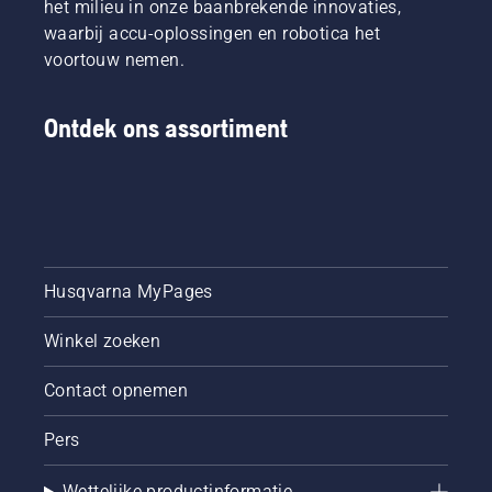
het milieu in onze baanbrekende innovaties,
helpen
waarbij accu-oplossingen en robotica het
bij het
navigeren
voortouw nemen.
van de
mogelijkhede
hebben
Ontdek ons assortiment
we deze
simpele
handleiding
over
bomen
snoeien
samengesteld
Husqvarna MyPages
Winkel zoeken
Contact opnemen
Pers
Wettelijke productinformatie