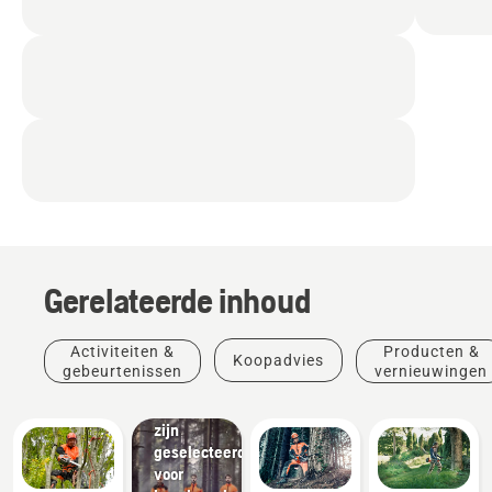
Producten
&
vernieuwingen
Beschermende
Gerelateerde inhoud
kleding
van
Husqvarna:
Activiteiten &
Producten &
Koopadvies
Materialen
gebeurtenissen
vernieuwingen
die
handmatig
zijn
geselecteerd
voor