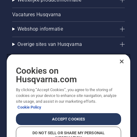
Vacatures Husqvarna
Webshop informatie
Overige sites van Husqvarna
Cookies on
Husqvarna.com
By clicking “Accept Cookies”, you agree to the storing of
cookies on your device to enhance site navigation, analyze
site usage, and assist in our marketing efforts.
Cookie Policy
© Husqvarna AB (publ). Alle rechten voorbehouden. De
getoonde prijzen zijn consumentenadviesprijzen. Alle
ACCEPT COOKIES
vermelde prijzen zijn adviesverkoopprijzen (incl. BTW),
tenzij het product beschikbaar is voor directe aankoop.
DO NOT SELL OR SHARE MY PERSONAL
Cookiebeleid
Gebruiksvoorwaarden
Privacyverklaring