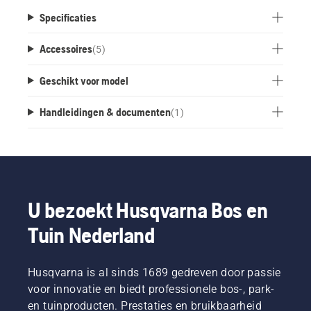
zoals handgereedschap, waterslang of bezem.
Specificaties
Schroeven, plastic pluggen en eindkappen
worden meegeleverd om de rail met een strak
Accessoires
(
5
)
afgewerkt uiterlijk te monteren.
Geschikt voor model
Handleidingen & documenten
(
1
)
U bezoekt Husqvarna Bos en
Tuin Nederland
Husqvarna is al sinds 1689 gedreven door passie
voor innovatie en biedt professionele bos-, park-
en tuinproducten. Prestaties en bruikbaarheid