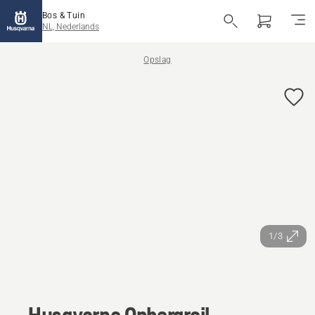
Bos & Tuin
NL, Nederlands
Opslag
1/3
Husqvarna Opbergrail