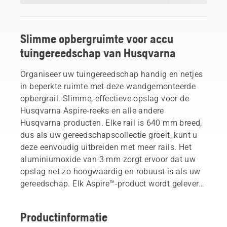
Slimme opbergruimte voor accu
tuingereedschap van Husqvarna
Organiseer uw tuingereedschap handig en netjes
in beperkte ruimte met deze wandgemonteerde
opbergrail. Slimme, effectieve opslag voor de
Husqvarna Aspire-reeks en alle andere
Husqvarna producten. Elke rail is 640 mm breed,
dus als uw gereedschapscollectie groeit, kunt u
deze eenvoudig uitbreiden met meer rails. Het
aluminiumoxide van 3 mm zorgt ervoor dat uw
opslag net zo hoogwaardig en robuust is als uw
gereedschap. Elk Aspire™-product wordt geleverd
met een op maat gemaakte haak die op dit
wandrek past. Ook compatibel met de Husqvarna
Productinformatie
Storage Hook-set voor al uw tuingereedschap,