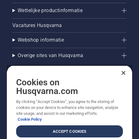
Wettelijke productinformatie
Vacatures Husqvarna
Webshop informatie
Overige sites van Husqvarna
Cookies on
Husqvarna.com
By clicking “Accept Cookies”, you agree to the storing of
cookies on your device to enhance site navigation, analyze
site usage, and assist in our marketing efforts.
Cookie Policy
© Husqvarna AB (publ). Alle rechten voorbehouden. De
getoonde prijzen zijn consumentenadviesprijzen. Alle
ACCEPT COOKIES
vermelde prijzen zijn adviesverkoopprijzen (incl. BTW),