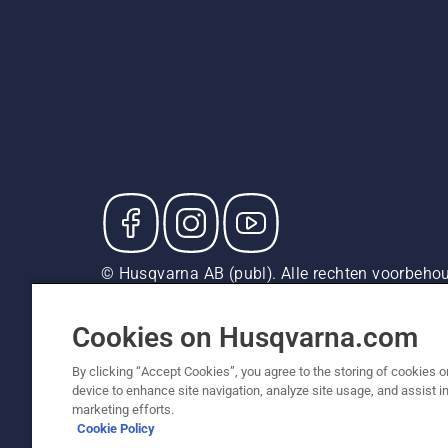
© Husqvarna AB (publ). Alle rechten voorbehou
adviesverkoopprijzen (incl. BTW), tenzij het pr
Cookiebeleid
Gebruiksvoorwaarden
Privacyverklarin
Cookies on Husqvarna.com
By clicking “Accept Cookies”, you agree to the storing of cookies o
device to enhance site navigation, analyze site usage, and assist in
marketing efforts.
Cookie Policy