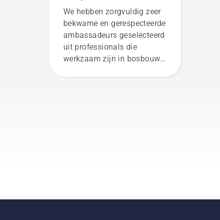
meest veeleisende
We hebben zorgvuldig zeer
gebruikers
bekwame en gerespecteerde
ambassadeurs geselecteerd
uit professionals die
werkzaam zijn in bosbouw
en plantsoenonderhoud en
die daarin het beste zijn in
hun land. Zij zijn ons H-
team. En ze zijn onze meest
veeleisende gebruikers.