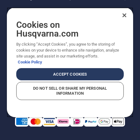
Cookies on
Husqvarna.com
By clicking “Accept Cookies”, you agree to the storing of
cookies on your device to enhance site navigation, analyze
site usage, and assist in our marketing efforts.
Cookie Policy
© Husqvarna AB (publ). Alle rechten voorbehouden. De
getoonde prijzen zijn consumentenadviesprijzen. Alle
ACCEPT COOKIES
vermelde prijzen zijn adviesverkoopprijzen (incl. BTW),
tenzij het product beschikbaar is voor directe aankoop.
DO NOT SELL OR SHARE MY PERSONAL
Cookiebeleid
Gebruiksvoorwaarden
Privacyverklaring
INFORMATION
Bedrijfsgegevens
Report Suspected Violations