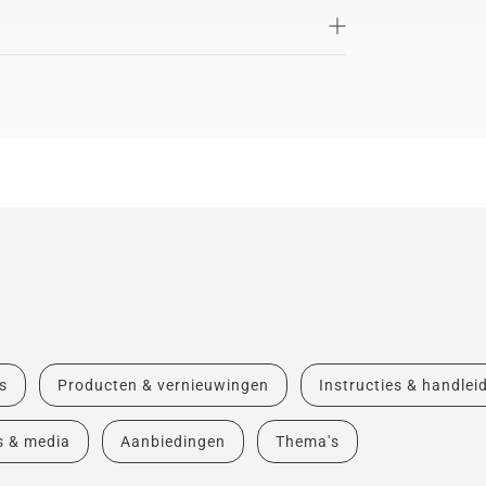
s
Producten & vernieuwingen
Instructies & handlei
s & media
Aanbiedingen
Thema's