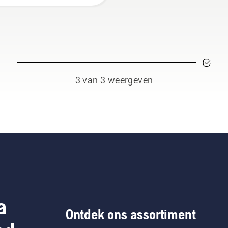
den van uw robotmaaier
vangen om de prestaties
behouden. Zorg ervoor
 u altijd originele bladen
schroeven gebruikt en
vang de schroef altijd
3 van 3 weergeven
lijkertijd met het blad bij
 uitvoeren van
erhoud - anders is de
roef mogelijk versleten
kan het blad losraken
ens bedrijf.
a
Ontdek ons assortiment