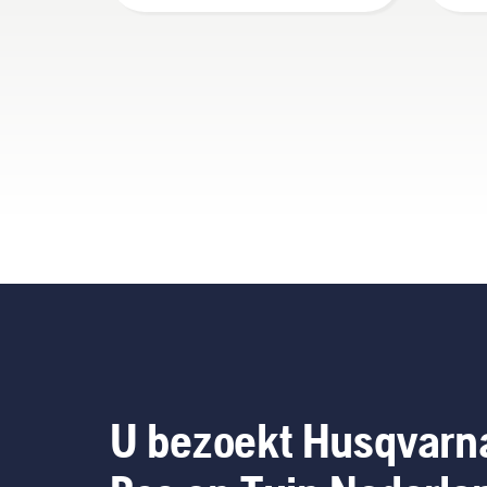
wij u aan uw robotmaaier
bla
na elk seizoen grondig en
ver
professioneel te laten
te 
reinigen bij uw dealer.
dat
en 
ver
tege
het
ond
sch
en 
tijd
U bezoekt Husqvarn