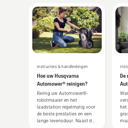
Instructies & handleidingen
Inst
Hoe uw Husqvarna
De 
Automower® reinigen?
Au
ve
Reinig uw Automower®-
Wan
robotmaaier en het
ver
laadstation regelmatig voor
het
de beste prestaties en een
gra
lange levensduur. Naast de
maa
regelmatige reiniging raden
ger