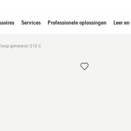
soires
Services
Professionele oplossingen
Leer en
loop generator 210 C