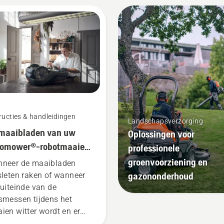
ructies & handleidingen
Landschapsverzorging
maaibladen van uw
Oplossingen voor
tomower®-robotmaaier
professionele
rvangen
groenvoorziening en
neer de maaibladen
gazononderhoud
sleten raken of wanneer
 uiteinde van de
smessen tijdens het
ien witter wordt en er
afeld uitziet, moet u de