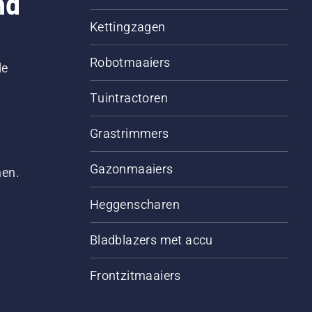
nd
Kettingzagen
Robotmaaiers
le
Tuintractoren
Grastrimmers
Gazonmaaiers
men.
Heggenscharen
Bladblazers met accu
Frontzitmaaiers