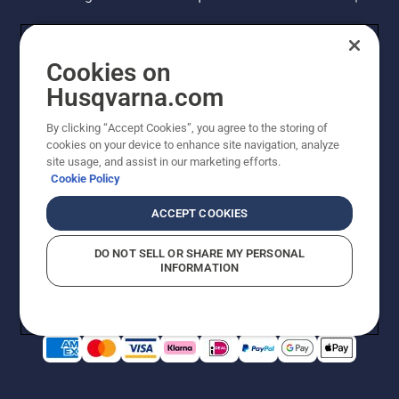
Cookies on
Husqvarna.com
By clicking “Accept Cookies”, you agree to the storing of
cookies on your device to enhance site navigation, analyze
site usage, and assist in our marketing efforts.
Cookie Policy
© Husqvarna AB (publ). Alle rechten voorbehouden. De
getoonde prijzen zijn consumentenadviesprijzen. Alle
ACCEPT COOKIES
vermelde prijzen zijn adviesverkoopprijzen (incl. BTW),
tenzij het product beschikbaar is voor directe aankoop.
DO NOT SELL OR SHARE MY PERSONAL
Cookiebeleid
Gebruiksvoorwaarden
Privacyverklaring
INFORMATION
Bedrijfsgegevens
Report Suspected Violations