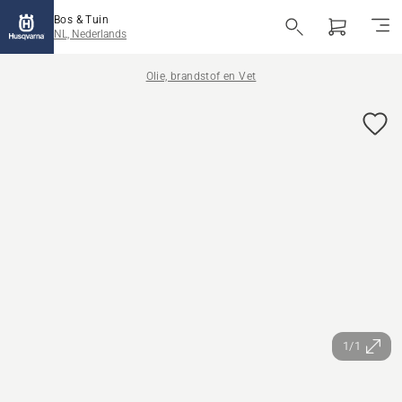
Bos & Tuin
NL, Nederlands
Olie, brandstof en Vet
1/1