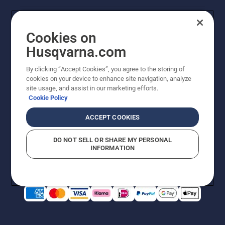
Cookies on
Husqvarna.com
By clicking “Accept Cookies”, you agree to the storing of
cookies on your device to enhance site navigation, analyze
site usage, and assist in our marketing efforts.
Cookie Policy
© Husqvarna AB (publ). Alle rechten voorbehouden. De
getoonde prijzen zijn consumentenadviesprijzen. Alle
ACCEPT COOKIES
vermelde prijzen zijn adviesverkoopprijzen (incl. BTW),
tenzij het product beschikbaar is voor directe aankoop.
DO NOT SELL OR SHARE MY PERSONAL
Cookiebeleid
Gebruiksvoorwaarden
Privacyverklaring
INFORMATION
Bedrijfsgegevens
Report Suspected Violations