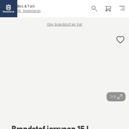
Bos & Tuin
NL, Nederlands
Olie, brandstof en Vet
1/3
Brandstof jerrycan 15 L