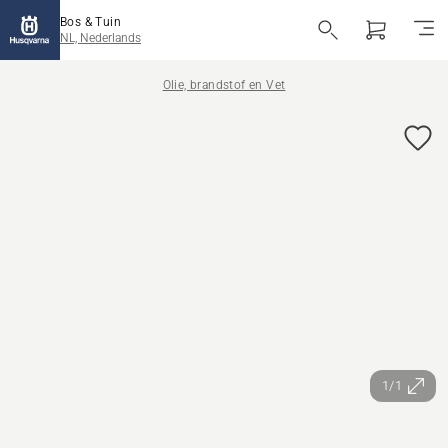
Bos & Tuin
NL, Nederlands
Olie, brandstof en Vet
1/1