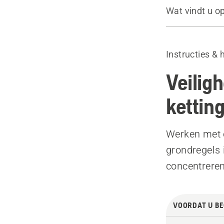
Wat vindt u o
Veiligheidsu
Aanbevolen 
Instructies & 
Planning
De zaag han
Veilig
Veiligheidsf
kettin
Twee snelle 
Werken met e
grondregels i
concentreren 
VOORDAT U BE