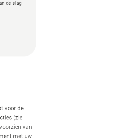
an de slag
bt voor de
ties (zie
 voorzien van
oment met uw