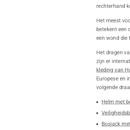
rechterhand k
Het meest voo
betekent een 
een wond die t
Het dragen van
zijn er intern
kleding van 
Europese en i
volgende draa
Helm met b
Veiligheidsb
Bosjack me