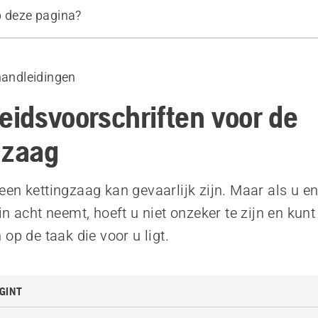
p deze pagina?
itrusting
producten
handleidingen
teren
heidsvoorschriften voor de
uncties van de kettingzaag
gzaag
veiligheidstips voor de kettingzaag
en kettingzaag kan gevaarlijk zijn. Maar als u e
n acht neemt, hoeft u niet onzeker te zijn en kunt
op de taak die voor u ligt.
GINT