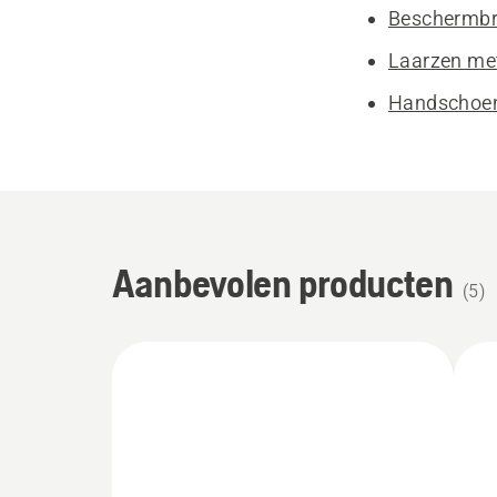
Beschermb
Laarzen met
Handschoe
Aanbevolen producten
(
5
)