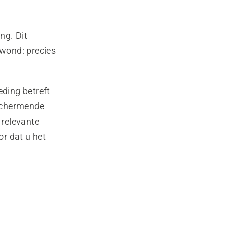
ng. Dit
wond: precies
eding betreft
schermende
 relevante
r dat u het