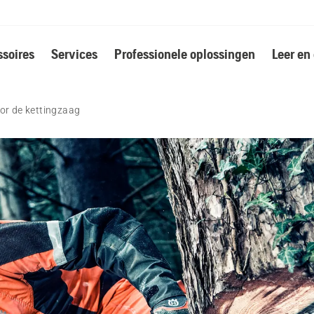
soires
Services
Professionele oplossingen
Leer en
oor de kettingzaag