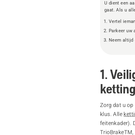
U dient een aa
gaat. Als u al
Vertel iema
Parkeer uw a
Neem altijd
1. Veil
kettin
Zorg dat u op 
klus. Alle
kett
feitenkader).
TrioBrakeTM,