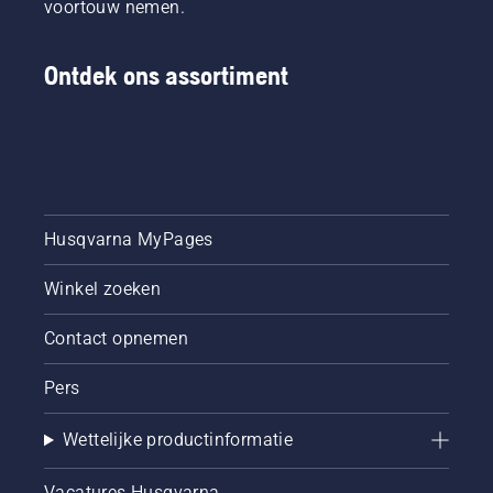
voortouw nemen.
modellen
met
camera
Ontdek ons assortiment
maken
gebruik
van AI
vision
technology
voor
ondersteuning
in
Husqvarna MyPages
gebieden
waar de
Winkel zoeken
satellietsignalen
zwak
Contact opnemen
zijn,
zodat de
Pers
maaier
uw hele
gazon
Wettelijke productinformatie
blijft
maaien.
Vacatures Husqvarna