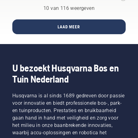
behoeften
vereisen
van een
voldoen.
een open
10 van 116 weergeven
defecte
Husqvarna
zicht op
accu. Er
biedt
de lucht
werden
twee
om
LAAD MEER
geen
mogelijkheden:
optimale
lichamelijke
draadloze
technische
verwondingen
installatie
omstandigheden
gemeld.
via
te
satelliettechnologie
garanderen.
of
Indien er
U bezoekt Husqvarna Bos en
installatie
gebouwen
met
of
Tuin Nederland
fysieke
bomen
begrenzingsdraden.
in of
rond het
Husqvarna is al sinds 1689 gedreven door passie
gazon
voor innovatie en biedt professionele bos-, park-
staan,
en tuinproducten. Prestaties en bruikbaarheid
kunnen
gaan hand in hand met veiligheid en zorg voor
deze de
satellietsignalen
het milieu in onze baanbrekende innovaties,
blokkeren.
waarbij accu-oplossingen en robotica het
Onze