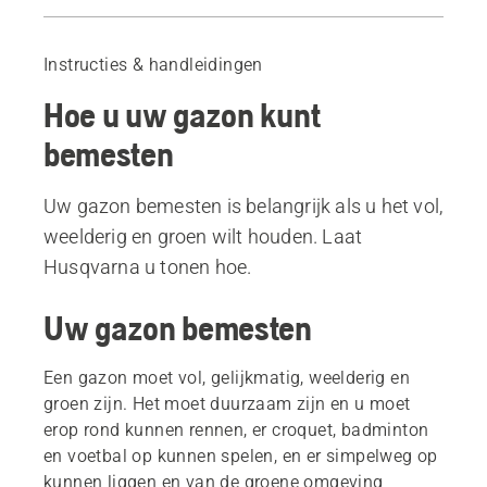
Uw gazon bemesten
Wanneer moet ik mijn gazon bemesten?
Instructies & handleidingen
Hoe vaak moet ik mijn gazon bemesten?
Hoe u uw gazon kunt
Uw gazon bemesten
Verschillende typen meststof voor het gazon
bemesten
Laat robotmaaiers de bemesting verzorgen
6 tips voor het bemesten van uw gazon
Uw gazon bemesten is belangrijk als u het vol,
Vind de juiste robotmaaier voor uw gazon
weelderig en groen wilt houden. Laat
Husqvarna u tonen hoe.
Uw gazon bemesten
Een gazon moet vol, gelijkmatig, weelderig en
groen zijn. Het moet duurzaam zijn en u moet
erop rond kunnen rennen, er croquet, badminton
en voetbal op kunnen spelen, en er simpelweg op
kunnen liggen en van de groene omgeving