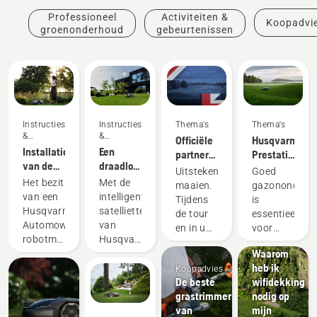
Professioneel
Activiteiten &
Koopadvi
groenonderhoud
gebeurtenissen
Instructies
Instructies
Thema's
Thema's
&
&
Officiële
Husqvarna.
handleidingen
handleidingen
Installatie
Een
partner
Prestaties
van de
draadloze
in
die het
Uitstekend
Goed
robotmaaier
gazonmaaier
robotmaaiers
spel
Het bezit
Met de
maaien.
gazononderh
in mijn
van de
veranderen.
van een
intelligente
Tijdens
is
tuin
DP World
Husqvarna
satelliettechnologie
de tour
essentieel
plannen
Tour
Automower®-
van
en in uw
voor
robotmaaier
Husqvarna
Koopadvies
tuin.
goede
Waarom
draait
EPOS®
prestaties.
heb ik
om
(Exact
Koopadvies
Deze
De beste
wifidekking
gemak
Positioning
mentaliteit
grastrimmer
nodig op
en
Operating
wordt
van
mijn
gebruiksgemak,
System)
weerspiegeld