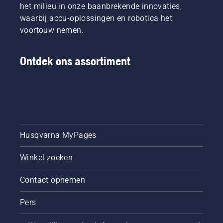
snoeien
deze de
het milieu in onze baanbrekende innovaties,
samengesteld.
satellietsignalen
waarbij accu-oplossingen en robotica het
blokkeren.
voortouw nemen.
Onze
modellen
met
Ontdek ons assortiment
camera
maken
gebruik
van AI
vision
technology
voor
ondersteuning
Husqvarna MyPages
in
gebieden
Winkel zoeken
waar de
satellietsignalen
Contact opnemen
zwak
zijn,
zodat de
Pers
maaier
uw hele