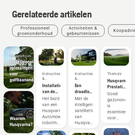
Gerelateerde artikelen
Professioneel
Activiteiten &
Koopadvi
groenonderhoud
gebeurtenissen
Oplossingen
Professionele
oplossingen
voor
Instructies
Instructies
Thema's
&
&
golfbaanonderhoud
Husqvarna.
handleidingen
handleidingen
Installatie
Een
Prestaties
van de
draadloze
die het
Goed
robotmaaier
gazonmaaier
spel
Het bezit
Met de
gazononderh
in mijn
veranderen.
van een
intelligente
is
tuin
Instructies
Husqvarna
satelliettechnologie
essentieel
plannen
&
Automower®-
van
Waarom
voor
handleidingen
robotmaaier
Husqvarna
Husqvarna?
goede
Tuinkalender
draait
EPOS®
prestaties.
-
om
(Exact