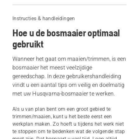
Veiligheidsuitrusting
De voorbereiding
Instructies & handleidingen
Het draagstel
Hoe u de bosmaaier optimaal
Onderhoud en service
Aanbevolen producten
gebruikt
Wanneer het gaat om maaien/trimmen, is een
bosmaaier het meest veelzijdige
gereedschap. In deze gebruikershandleiding
vindt u een aantal tips om veilig en doelmatig
met uw Husqvarna-bosmaaier te werken.
Als u van plan bent om een groot gebied te
trimmen/maaien, kunt u het beste eerst een
werkplan maken. Zo hoeft u tijdens het werk niet
te stoppen om te bedenken wat de volgende stap
moet zijn. Dat bespaart u veel tijd. Loop altijd