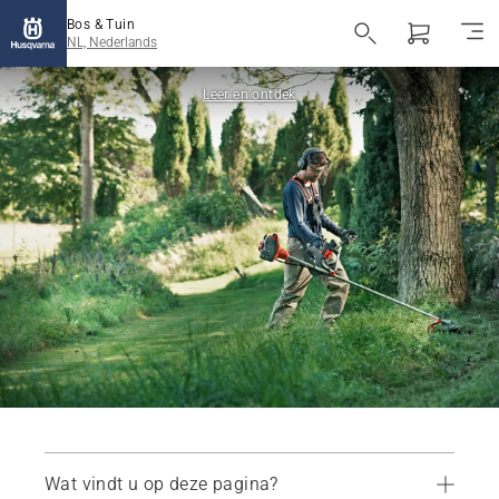
Bos & Tuin
NL, Nederlands
Leer en ontdek
Wat vindt u op deze pagina?