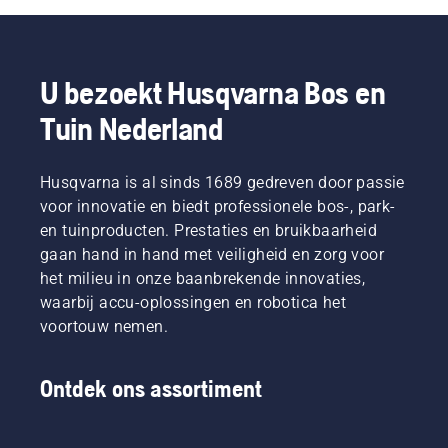
werkbank
stappen
samengesteld
geschikt
mogelijkheden
te
te
kunt u
is. Een
hebben
werken -
volgen.
de heg
maaimes
we deze
zo
Als u de
van uw
snijdt dik
simpele
U bezoekt Husqvarna Bos en
voorkomt
trimmerkop
dromen
gras snel
handleiding
u dat u
buiten
werkelijkheid
en
over
Tuin Nederland
schroeven
vervangt,
maken.
efficiënt.
bomen
in het
zorg er
Bekijk
snoeien
gras laat
dan voor
deze
samengesteld.
Husqvarna is al sinds 1689 gedreven door passie
vallen.
dat deze
korte
voor innovatie en biedt professionele bos-, park-
op een
video
en tuinproducten. Prestaties en bruikbaarheid
plaats
over het
staat
gaan hand in hand met veiligheid en zorg voor
slijpen
waar u
het milieu in onze baanbrekende innovaties,
en
gemakkelijk
onderhouden
waarbij accu-oplossingen en robotica het
een klein
van een
voortouw nemen.
stuk
maaimes.
gereedschap
of een
Ontdek ons assortiment
schroefje
kunt
zien, als