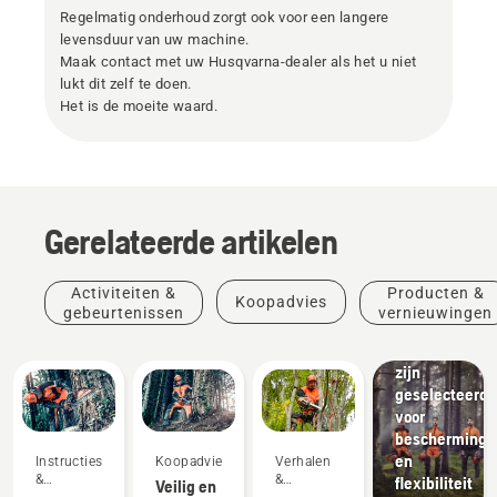
Regelmatig onderhoud zorgt ook voor een langere
levensduur van uw machine.
Maak contact met uw Husqvarna-dealer als het u niet
lukt dit zelf te doen.
Het is de moeite waard.
Producten
&
vernieuwingen
Beschermend
Gerelateerde artikelen
kleding
van
Husqvarna:
Activiteiten &
Producten &
Koopadvies
Materialen
gebeurtenissen
vernieuwingen
die
handmatig
zijn
geselecteerd
voor
bescherming
en
Instructies
Koopadvies
Verhalen
&
&
flexibiliteit
Veilig en