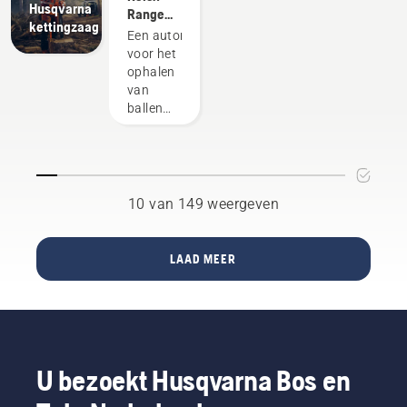
Husqvarna
en
Range
besparen
kettingzaag
Liverpool
Picker™ -
Een autonome oplossing
hiermee
FC. De
exclusief
voor het
tijd en
maaikwaliteit
gedistribueerd
ophalen
geld,
waar
door
van
professionals
terwijl
Husqvarna.
ballen
op
we
van
vertrouwen
drivingranges
trillingen
– voor
kunnen
uw tuin
verlagen.".
met
10 van 149 weergeven
Husqvarna
Automower®
LAAD MEER
U bezoekt Husqvarna Bos en