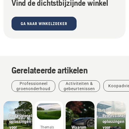
Vind de dichtstbijzijnde winkel
GA NAAR WINKELZOEKER
Gerelateerde artikelen
Professioneel
Activiteiten &
Koopadvi
groenonderhoud
gebeurtenissen
Oplossingen
Sportclubs
Professionele
Professionele
oplossingen
oplossingen
voor
Waarom
voor
Thema's