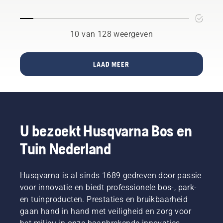
verschillende
zijn onze
ook dat
– voor
installatiemethoden
meest
de tuin
uw tuin
beschikbaar
veeleisende
aandacht
met
10 van 128 weergeven
die aan
gebruikers.
moet
Husqvarna
uw
hebben
Automower®
behoeften
voor de
LAAD MEER
voldoen.
dieren
Husqvarna
die uw
biedt
tuin hun
twee
thuis
mogelijkheden:
noemen,
draadloze
en de
installatie
U bezoekt Husqvarna Bos en
dieren
via
die af en
Tuin Nederland
satelliettechnologie
toe
of
langskomen!
installatie
We
Husqvarna is al sinds 1689 gedreven door passie
met
hebben
fysieke
voor innovatie en biedt professionele bos-, park-
het
begrenzingsdraden.
BioLife-
en tuinproducten. Prestaties en bruikbaarheid
initiatief
gaan hand in hand met veiligheid en zorg voor
gelanceerd