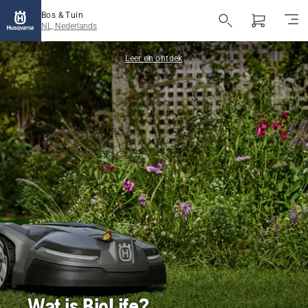
Bos & Tuin
NL, Nederlands
Leer en ontdek
Wat is BioLife?