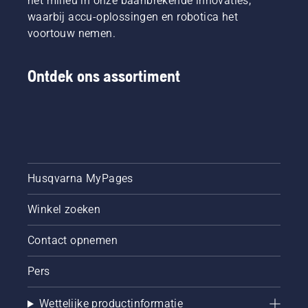
het milieu in onze baanbrekende innovaties,
om de
waarbij accu-oplossingen en robotica het
tuin te
voortouw nemen.
promoten
als een
belangrijk
Ontdek ons assortiment
onderdeel
van de
ondersteuning
van de
lokale
biodiversiteit.
We
streven
Husqvarna MyPages
ook naar
nul
Winkel zoeken
ongelukken
met
onze
Contact opnemen
producten
en kleine
Pers
dieren.
Wettelijke productinformatie