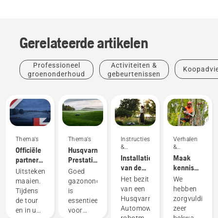
Gerelateerde artikelen
Professioneel
Activiteiten &
Koopadvi
groenonderhoud
gebeurtenissen
Thema's
Thema's
Instructies
Verhalen
&
&
Officiële
Husqvarna.
handleidingen
inspiratie
Installatie
Maak
partner
Prestaties
van de
kennis
in
die het
Voor
Uitstekend
Goed
robotmaaier
met het
robotmaaiers
spel
Het bezit
We
professionals
maaien.
gazononderhoud
Husqvarna
van de
De meest
veranderen.
van een
hebben
Tijdens
is
H-Team -
DP World
complete
Instructies
Husqvarna
zorgvuldig
de tour
essentieel
onze
Tour
vloot
&
Producten
Automower®-
zeer
en in uw
voor
meest
handleidingen
&