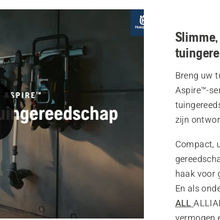
Slimme,
tuinger
Breng uw t
Aspire™-se
tuingereed
zijn ontwo
Compact, u
gereedscha
haak voor 
En als ond
ALL
ALLIA
vermogen en