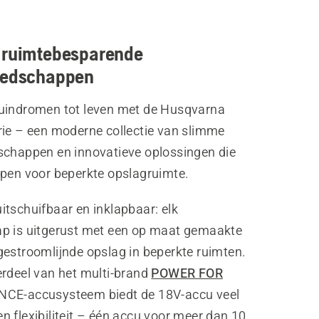
 ruimtebesparende
eedschappen
uindromen tot leven met de Husqvarna
rie – een moderne collectie van slimme
schappen en innovatieve oplossingen die
rpen voor beperkte opslagruimte.
itschuifbaar en inklapbaar: elk
p is uitgerust met een op maat gemaakte
gestroomlijnde opslag in beperkte ruimten.
erdeel van het multi-brand
POWER FOR
NCE-accusysteem biedt de 18V-accu veel
 flexibiliteit – één accu voor meer dan 10