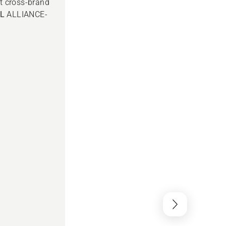
t cross-brand
L
ALLIANCE-