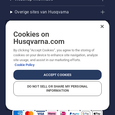
het
smeersysteem
Overige sites van Husqvarna
werkt.
Cookies on
Husqvarna.com
By clicking “Accept Cookies”, you agree to the storing of
cookies on your device to enhance site navigation, analyze
site usage, and assist in our marketing efforts.
Cookie Policy
© Husqvarna AB (publ). Alle rechten voorbehouden. De
getoonde prijzen zijn consumentenadviesprijzen. Alle
ACCEPT COOKIES
vermelde prijzen zijn adviesverkoopprijzen (incl. BTW),
tenzij het product beschikbaar is voor directe aankoop.
DO NOT SELL OR SHARE MY PERSONAL
Cookiebeleid
Gebruiksvoorwaarden
Privacyverklaring
INFORMATION
Bedrijfsgegevens
Report Suspected Violations