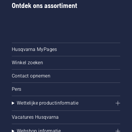
kettingzaag
Ontdek ons assortiment
en
controleer
of de
kettingrem
is
uitgeschakeld.
Laat de
motor
Husqvarna MyPages
van de
kettingzaag
Winkel zoeken
een paar
centimeter
Contact opnemen
van de
boomstam
op
Pers
toeren
komen.
Wettelijke productinformatie
Olie op
de
Vacatures Husqvarna
boomstam
geeft
aan dat
Webshop informatie