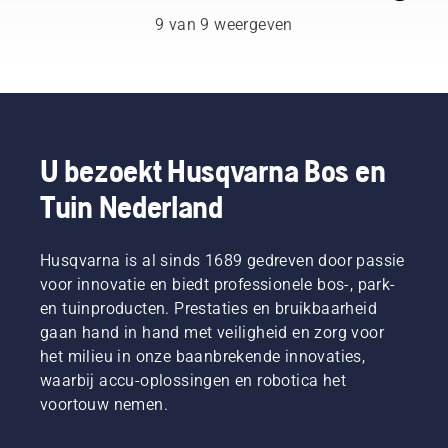
de
in acht
9 van 9 weergeven
levensduur
neemt,
van
hoeft u
zaagblad
niet
en
onzeker
ketting.
te zijn en
Volg de
kunt u
instructies
zich
U bezoekt Husqvarna Bos en
in deze
concentreren
korte
Tuin Nederland
op de
video om
taak die
te leren
voor u
hoe u
ligt.
Husqvarna is al sinds 1689 gedreven door passie
controleert
voor innovatie en biedt professionele bos-, park-
of uw
en tuinproducten. Prestaties en bruikbaarheid
kettingsmeersysteem
juist
gaan hand in hand met veiligheid en zorg voor
werkt.
het milieu in onze baanbrekende innovaties,
Controleer
waarbij accu-oplossingen en robotica het
eerst uw
voortouw nemen.
oliepeil.
Start uw