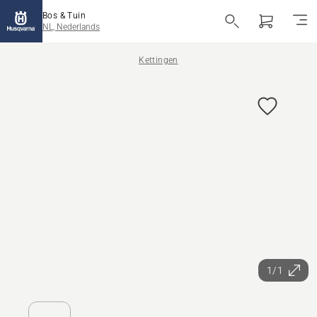
Bos & Tuin
NL, Nederlands
Kettingen
1/1