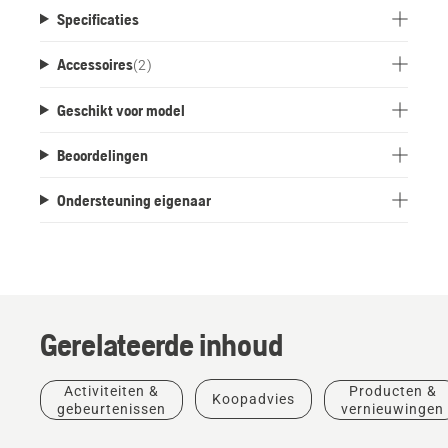
Specificaties
Accessoires
(
2
)
Geschikt voor model
Beoordelingen
Ondersteuning eigenaar
Gerelateerde inhoud
Verhalen
Producten
&
Activiteiten &
Producten &
Koopadvies
Producten
&
inspiratie
gebeurtenissen
vernieuwingen
Husqvarna
&
vernieuwingen
#NEWCHAINSAWGENERATION
Tree
vernieuwingen