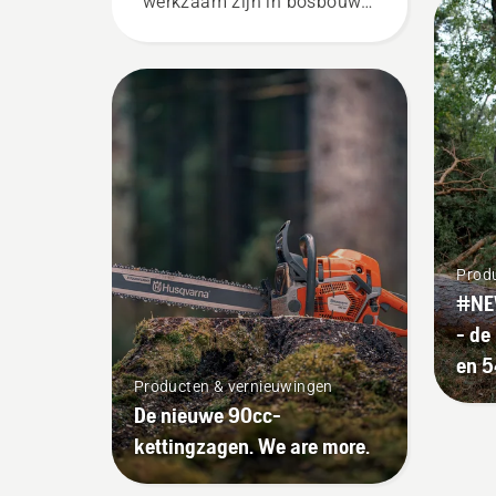
werkzaam zijn in bosbouw
en plantsoenonderhoud en
die daarin het beste zijn in
hun land. Zij zijn ons H-
team. En ze zijn onze meest
veeleisende gebruikers.
Prod
#NE
- de
en 5
Producten & vernieuwingen
De nieuwe 90cc-
kettingzagen. We are more.