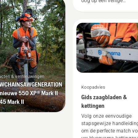
oog op een veilige
werkomgeving, maar oo
om doeltreffender te wer
gaan.
ucten & vernieuwingen
WCHAINSAWGENERATION
Koopadvies
 nieuwe 550 XP® Mark II
Gids zaagbladen &
45 Mark II
kettingen
Volg onze eenvoudige
stapsgewijze handleidin
om de perfecte match vo