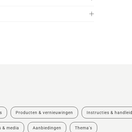
s
Producten & vernieuwingen
Instructies & handlei
s & media
Aanbiedingen
Thema's