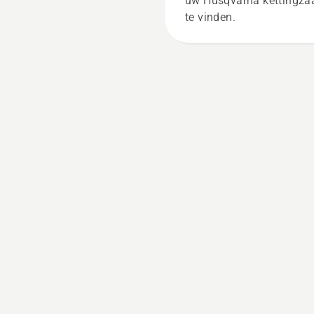
uw Husqvarna kettingza
te vinden.