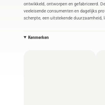
ontwikkeld, ontworpen en gefabriceerd. De
veeleisende consumenten en dagelijks prof
scherpte, een uitstekende duurzaamheid, la
het gemaakt om uw uitvoer beter dan ooit
Kenmerken