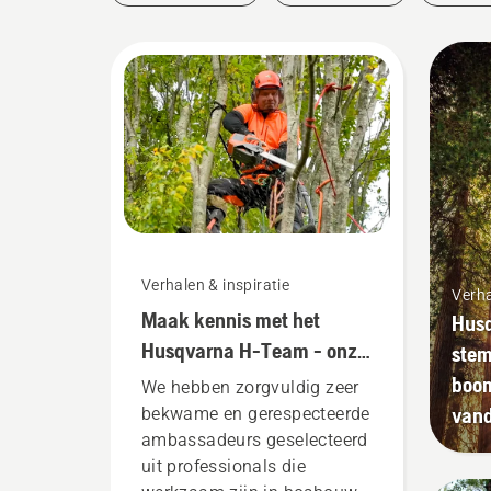
Verhalen & inspiratie
Verha
Maak kennis met het
Husq
Husqvarna H-Team - onze
stem
meest veeleisende
boom
We hebben zorgvuldig zeer
gebruikers
van
bekwame en gerespecteerde
ambassadeurs geselecteerd
uit professionals die