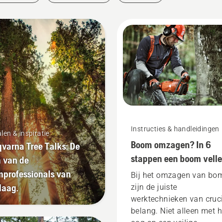
Instructies & handleidingen
len & inspiratie
Boom omzagen? In 6
varna Tree Talks: De
stappen een boom vell
 van de
professionals van
Bij het omzagen van bo
daag.
zijn de juiste
werktechnieken van cruc
belang. Niet alleen met h