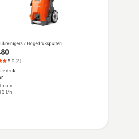
ukreinigers / Hogedrukspuiten
480
5.0
(3)
le druk
ar
troom
eoordeling
0 l/h