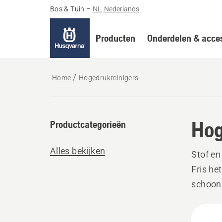
Bos & Tuin
–
NL, Nederlands
Producten
Onderdelen & acces
Home
Hogedrukreinigers
Hog
Productcategorieën
Alles bekijken
Stof en
Fris he
schoon 
een zee
Bekij
om lan