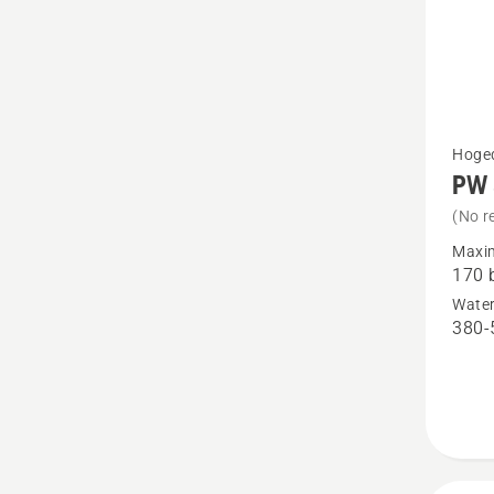
Bekijk
Hoged
PW 
meer
details
(No r
over
Maxim
170 
PW 37
Wate
380-