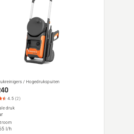
ukreinigers / Hogedrukspuiten
240
4.5
(2)
le druk
ar
troom
eoordeling
5 l/h