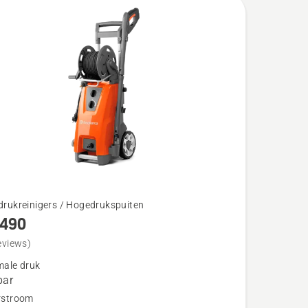
rukreinigers / Hogedrukspuiten
 490
eviews)
ale druk
bar
0
rstroom