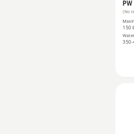
PW
meer
details
(No r
over
Maxim
150 
PW 35
Wate
350-