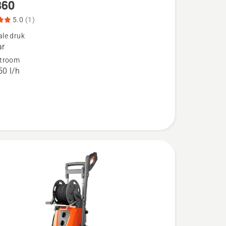
360
5.0
(1)
le druk
ar
troom
eoordeling
0 l/h