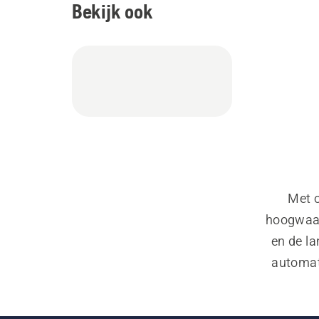
Bekijk ook
Met o
hoogwaar
en de la
automat