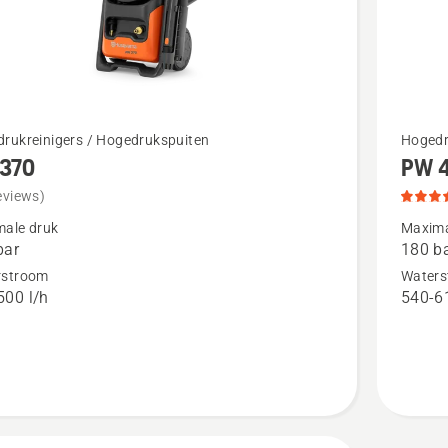
Bekijk
rukreinigers / Hogedrukspuiten
Hogedr
370
PW 
meer
details
eviews)
over
ale druk
Maxima
bar
180 b
0
PW 480,
rstroom
Waters
productb
500 l/h
540-61
5
van
5