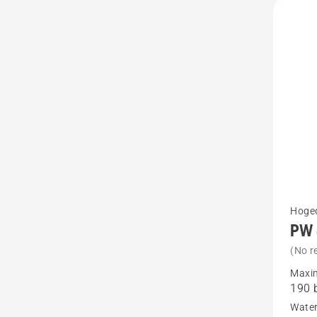
Bekijk
Hoged
PW
meer
details
(No r
over
Maxim
190 
PW 49
Wate