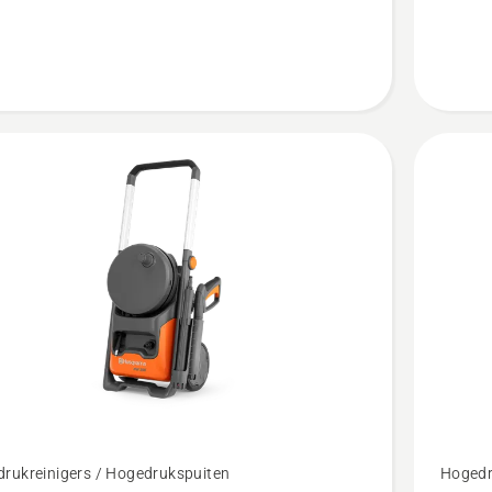
4.5
van
5
Bekijk
rukreinigers / Hogedrukspuiten
Hogedr