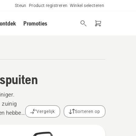
Steun
Product registreren
Winkel selecteren
 ontdek
Promoties
spuiten
niger.
n zuinig
Vergelijk
Sorteren op
 en hebben
n gemaakt
mag