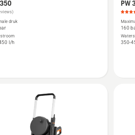
 350
PW 
meer
details
eviews)
over
ale druk
Maxima
bar
160 b
0
PW 360,
rstroom
Waters
productb
450 l/h
350-45
5
van
5