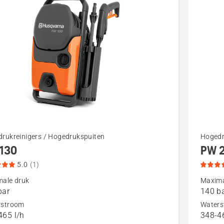
ten. Voor elke klus is er een Husqvarna.
cten
Bekijk
rukreinigers / Hogedrukspuiten
Hogedr
130
PW 
meer
details
5.0
(1)
over
ale druk
Maxima
bar
140 b
,
PW 240,
rstroom
Waters
tbeoordeling
productb
465 l/h
348-46