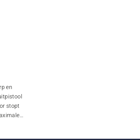
p en 
tpistool 
r stopt 
aximale 