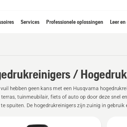
soires
Services
Professionele oplossingen
Leer en
edrukreinigers / Hogedruk
 vuil hebben geen kans met een Husqvarna hogedrukrei
t terras, tuinmeubilair, fiets of auto op door deze snel e
te spuiten. De hogedrukreinigers zijn zuinig in gebruik
r goede gebruikservaring. Slim design, betrouwbaar e
k
g mee te gaan. Precies wat u van een Zweeds A-merk 