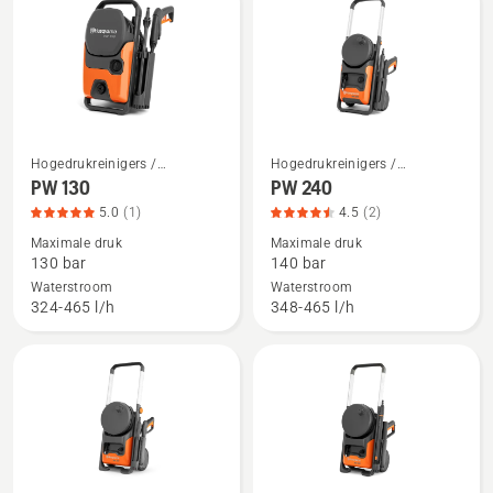
klus is er een Husqvarna.
alle
producten
Hogedrukreinigers /
Hogedrukreinigers /
Bekijk
Bekijk
Hogedrukspuiten
Hogedrukspuiten
PW 130
PW 240
meer
meer
5.0
(1)
4.5
(2)
details
details
Maximale druk
Maximale druk
over
over
130 bar
140 bar
PW 130,
PW 240,
Waterstroom
Waterstroom
productbeoordeling
productbeoordeling
324-465 l/h
348-465 l/h
5
4.5
van
van
5
5