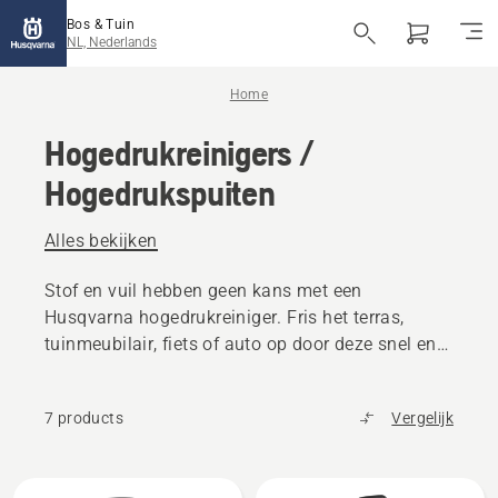
Bos & Tuin
NL, Nederlands
Home
Hogedrukreinigers /
Hogedrukspuiten
Alles bekijken
Stof en vuil hebben geen kans met een
Husqvarna hogedrukreiniger. Fris het terras,
tuinmeubilair, fiets of auto op door deze snel en
zuinig schoon te spuiten. De hogedrukreinigers
zijn zuinig in gebruik en hebben een zeer goede
7 products
Vergelijk
gebruikservaring. Slim design, betrouwbaar en
gemaakt om lang mee te gaan. Precies wat u van
een Zweeds A-merk mag verwachten. Voor elke
Bekijk