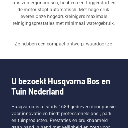
lans zijn ergonomisch, hebben een triggerstart en 
de motor stopt automatisch. Met hoge druk 
leveren onze hogedrukreinigers maximale 
reinigingsprestaties met minimaal watergebruik.
Ze hebben een compact ontwerp, waardoor ze 
eenvoudig in de tuin verplaatst kunnen worden. 
Onze grotere hogedrukreinigers hebben functies 
zoals een koperen pompkop, inductiemotor en 
met staal versterkte slang.
U bezoekt Husqvarna Bos en
Tuin Nederland
Husqvarna is al sinds 1689 gedreven door passie
voor innovatie en biedt professionele bos-, park-
en tuinproducten. Prestaties en bruikbaarheid
gaan hand in hand met veiligheid en zorg voor