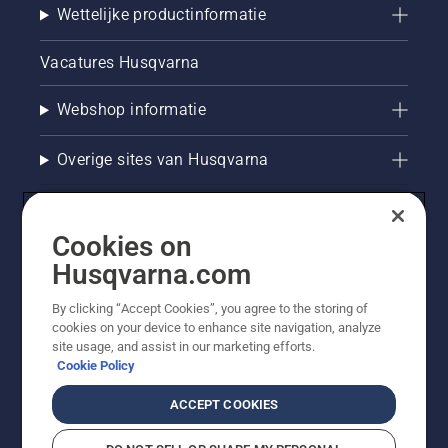
Wettelijke productinformatie
Vacatures Husqvarna
Webshop informatie
Overige sites van Husqvarna
Cookies on
Husqvarna.com
By clicking “Accept Cookies”, you agree to the storing of
cookies on your device to enhance site navigation, analyze
site usage, and assist in our marketing efforts.
Cookie Policy
© Husqvarna AB (publ). Alle rechten voorbehouden. De
getoonde prijzen zijn consumentenadviesprijzen. Alle
ACCEPT COOKIES
vermelde prijzen zijn adviesverkoopprijzen (incl. BTW),
tenzij het product beschikbaar is voor directe aankoop.