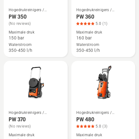
Hogedrukreinigers /
Hogedrukreinigers /
Bekijk
Bekijk
Hogedrukspuiten
Hogedrukspuiten
PW 350
PW 360
meer
meer
(No reviews)
5.0
(1)
details
details
Maximale druk
Maximale druk
over
over
150 bar
160 bar
PW 350
PW 360,
Waterstroom
Waterstroom
productbeoordeling
350-450 l/h
350-450 l/h
5
van
5
Hogedrukreinigers /
Hogedrukreinigers /
Bekijk
Bekijk
Hogedrukspuiten
Hogedrukspuiten
PW 370
PW 480
meer
meer
(No reviews)
5.0
(3)
details
details
Maximale druk
Maximale druk
over
over