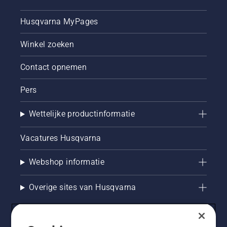
benzine voor zware trimwerkzaamheden
Husqvarna MyPages
Elektrische grastrimmers → eenvoudig en licht, 
Winkel zoeken
ideaal voor kleinere tuinen en lichter werk
Contact opnemen
Door deze opties te begrijpen, kunt u 
gemakkelijker het juiste gereedschap kiezen.
Pers
Maaisystemen – draad, spoel of blad
Wettelijke productinformatie
Grastrimmers gebruiken verschillende 
Vacatures Husqvarna
maaisystemen, afhankelijk van de taak:
Webshop informatie
Trimmerdraad (nylondraad) → ideaal voor 
nauwkeurig trimmen en kantafzetting
Overige sites van Husqvarna
Spoelsystemen (draadkoppen) → maken snelle 
vervanging van de draad en efficiënt trimmen 