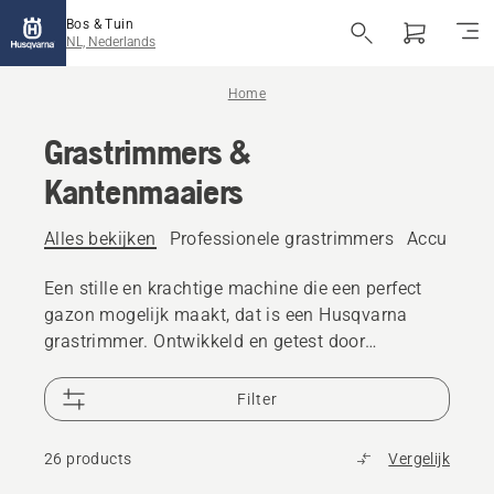
Bos & Tuin
NL, Nederlands
Home
Grastrimmers &
Kantenmaaiers
Alles bekijken
Professionele grastrimmers
Accu grast
Een stille en krachtige machine die een perfect
gazon mogelijk maakt, dat is een Husqvarna
grastrimmer. Ontwikkeld en getest door
veeleisende Zweedse tuiniers en grasliefhebbers.
Goed uitgebalanceerd, gebruiksvriendelijk,
Filter
innovatief en op accu zonder uitstoot en
ongelooflijk stil. Bekijk het gehele aanbod
26 products
Vergelijk
grastrimmer op accu en benzine en vergelijk om