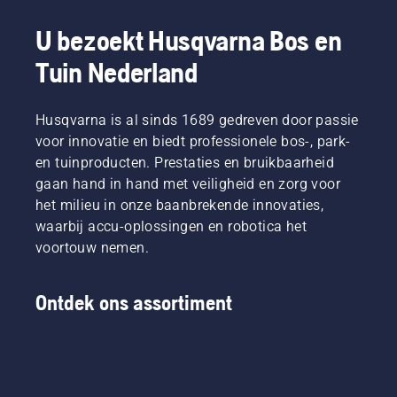
Voor eenvoudige hantering en flexibiliteit kiezen 
U bezoekt Husqvarna Bos en
veel gebruikers voor snoerloze grastrimmers voor 
dagelijks gebruik in de tuin.
Tuin Nederland
Soorten grastrimmers
Husqvarna is al sinds 1689 gedreven door passie
voor innovatie en biedt professionele bos-, park-
en tuinproducten. Prestaties en bruikbaarheid
Verschillende soorten grastrimmers voor 
gaan hand in hand met veiligheid en zorg voor
verschillende behoeften:
het milieu in onze baanbrekende innovaties,
waarbij accu-oplossingen en robotica het
Accu-grastrimmers (snoerloos) → licht, stil en 
voortouw nemen.
eenvoudig te hanteren voor regelmatig gebruik. 
Ontdek snoerloze grastrimmers voor flexibel 
Ontdek ons assortiment
tuinonderhoud
Grastrimmers op benzine → krachtiger, geschikt 
voor dichte vegetatie en veeleisende 
omstandigheden. Ontdek grastrimmers op 