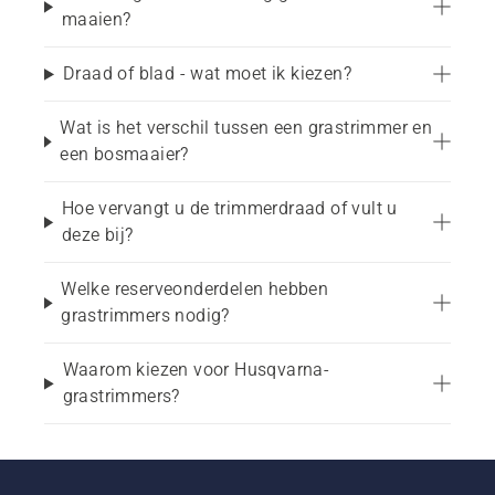
maaien?
Een grastrimmer is handig voor een breed scala 
Draad of blad - wat moet ik kiezen?
Wat is het verschil tussen een grastrimmer en
een bosmaaier?
Gazonranden netjes houden langs paden, 
opritten en patio's

Trimmen rond bomen, hekken en bloembedden

Hoe vervangt u de trimmerdraad of vult u
Gras en onkruid maaien in krappe ruimtes en op 
deze bij?
oneffen grond

Randen en moeilijk bereikbare gebieden 
Welke reserveonderdelen hebben
onderhouden

grastrimmers nodig?
Waarom kiezen voor Husqvarna-
grastrimmers?
In combinatie met een gazonmaaier helpt deze 
bij het handhaven van consistente randen en een 
nette algehele afwerking.