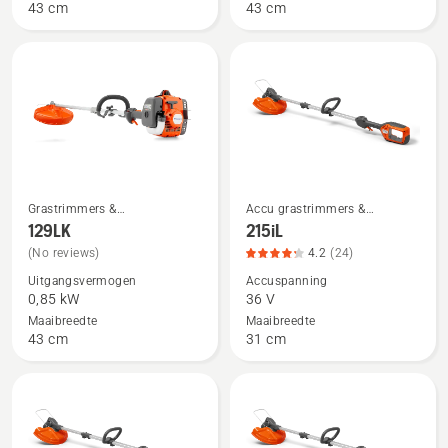
productbeoordeling
productbeoordeling
43 cm
43 cm
4.2
4.7
van
van
5
5
Grastrimmers &
Accu grastrimmers &
Bekijk
Bekijk
Kantenmaaiers
Elektrische grastrimmer
129LK
215iL
meer
meer
(No reviews)
4.2
(24)
details
details
Uitgangsvermogen
Accuspanning
over
over
0,85 kW
36 V
129LK
215iL,
Maaibreedte
Maaibreedte
productbeoordeling
43 cm
31 cm
4.2
van
5