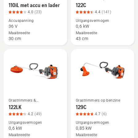
5
Kantenmaaiers
110iL met accu en lader
122C
meer
meer
4.0
(23)
4.4
(141)
details
details
Accuspanning
Uitgangsvermogen
over
over
36 V
0,6 kW
110iL
122C,
Maaibreedte
Maaibreedte
met
productbeoordeling
30 cm
43 cm
accu
4.4
en
van
lader,
5
productbeoordeling
4
van
5
Grastrimmers &
Grastrimmers op benzine
Bekijk
Bekijk
Kantenmaaiers
122LK
129C
meer
meer
4.2
(49)
4.7
(6)
details
details
Uitgangsvermogen
Uitgangsvermogen
over
over
0,6 kW
0,85 kW
122LK,
129C,
Maaibreedte
Maaibreedte