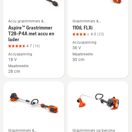
Accu grastrimmers &
Grastrimmers &
Elektrische grastrimmer
Kantenmaaiers
Aspire™ Grastrimmer
110iL FLXi
Bekijk
Bekijk
T28-P4A met accu en
4.0
(23)
meer
meer
lader
details
details
Accuspanning
4.7
(16)
36 V
over
over
Accuspanning
Maaibreedte
Aspire™
110iL
18 V
30 cm
Grastrimmer
FLXi,
Maaibreedte
T28-
productbeoordeling
28 cm
P4A
4
met
van
accu
5
en
lader,
productbeoordeling
4.7
van
Grastrimmers &
Grastrimmers op benzine
Bekijk
Bekijk