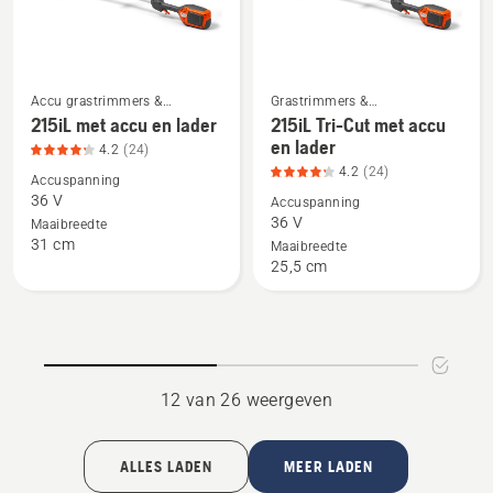
Accu grastrimmers &
Grastrimmers &
Bekijk
Bekijk
Elektrische grastrimmer
Kantenmaaiers
215iL met accu en lader
215iL Tri-Cut met accu
meer
meer
en lader
4.2
(24)
details
details
4.2
(24)
Accuspanning
over
over
36 V
Accuspanning
215iL
215iL
36 V
Maaibreedte
31 cm
met
Tri-
Maaibreedte
25,5 cm
accu
Cut
en
met
lader,
accu
productbeoordeling
en
4.2
lader,
12 van 26 weergeven
van
productbeoordeling
5
4.2
van
ALLES LADEN
MEER LADEN
5