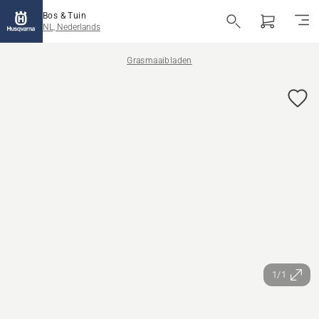
Bos & Tuin
NL, Nederlands
Grasmaaibladen
1/1