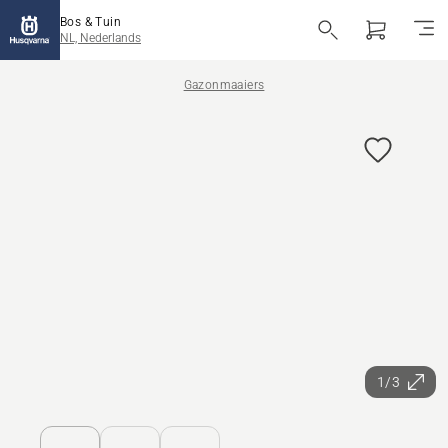
Bos & Tuin
NL, Nederlands
Gazonmaaiers
1/3