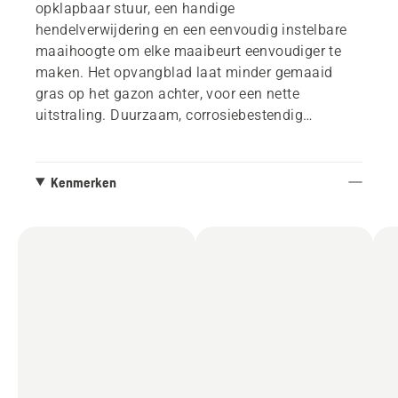
opklapbaar stuur, een handige
hendelverwijdering en een eenvoudig instelbare
maaihoogte om elke maaibeurt eenvoudiger te
maken. Het opvangblad laat minder gemaaid
gras op het gazon achter, voor een nette
uitstraling. Duurzaam, corrosiebestendig
composiet chassis en kunststof wielen voor
gewichtsbesparing. Krachtige en betrouwbare
motor voor betere prestaties en minder
Kenmerken
onderhoud.