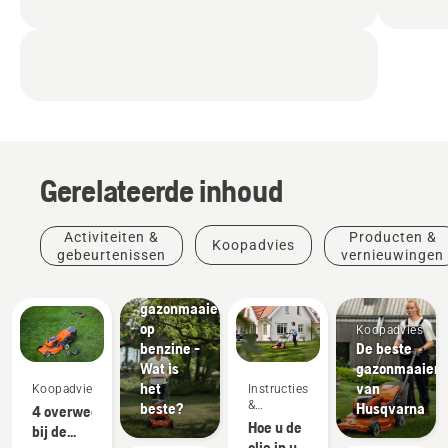
Gerelateerde inhoud
Activiteiten &
Producten &
Koopadvies
Elektrische
gebeurtenissen
vernieuwingen
gazonmaaier
versus
gazonmaaier
op
Koopadvies
benzine -
De beste
Wat is
gazonmaaier
het
van
Koopadvies
Instructies
&
beste?
Husqvarna
4 overwegingen
handleidingen
Hoe u de
bij de
olie in uw