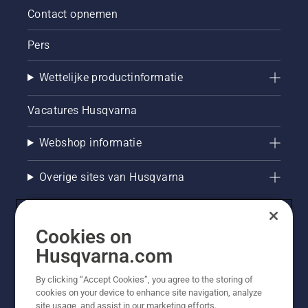
seizoen
Contact opnemen
een
gezond
Pers
en
weelderig
gazon te
Wettelijke productinformatie
houden.
Vacatures Husqvarna
Webshop informatie
Overige sites van Husqvarna
Cookies on
Husqvarna.com
By clicking “Accept Cookies”, you agree to the storing of
cookies on your device to enhance site navigation, analyze
site usage, and assist in our marketing efforts.