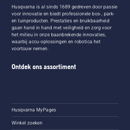
Om in de
gazon
eigenlijk
Husqvarna is al sinds 1689 gedreven door passie
juiste
het jaar
wel? We
voor innovatie en biedt professionele bos-, park-
stemming
erop
zochten
te
en tuinproducten. Prestaties en bruikbaarheid
bijna niet
de beste
komen,
gaan hand in hand met veiligheid en zorg voor
meer mis
prof in
kunt u
kan
de
het milieu in onze baanbrekende innovaties,
het
gaan.
branche
waarbij accu-oplossingen en robotica het
beste
Om in de
op om
voortouw nemen.
eerst
juiste
die
kijken
stemming
vraag te
naar
te
beantwoorden.
Ontdek ons assortiment
onze
komen,
onmisbare
kunt u
tips om
het
het hele
beste
seizoen
eerst
een
kijken
gezond
naar
en
onze
Husqvarna MyPages
weelderig
onmisbare
gazon te
tips om
Winkel zoeken
houden.
het hele