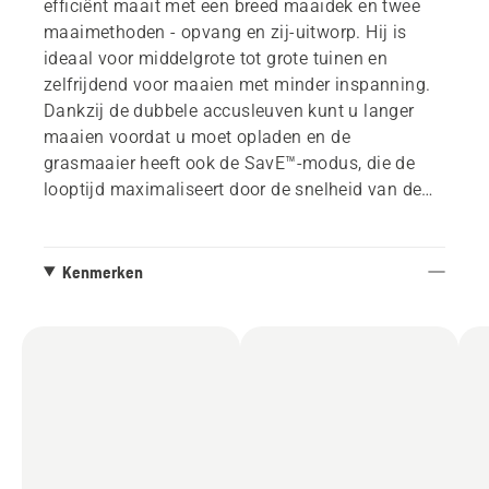
efficiënt maait met een breed maaidek en twee
maaimethoden - opvang en zij-uitworp. Hij is
ideaal voor middelgrote tot grote tuinen en
zelfrijdend voor maaien met minder inspanning.
Dankzij de dubbele accusleuven kunt u langer
maaien voordat u moet opladen en de
grasmaaier heeft ook de SavE™-modus, die de
looptijd maximaliseert door de snelheid van de
messen te verlagen wanneer niet het volle
vermogen nodig is. Bij maaien in veeleisende
omstandigheden verhoogt de Power Boost-
Kenmerken
functie automatisch de snelheid van de messen
voor extra vermogen. LC 251iS maakt deel uit
van Husqvarna's 36V Bli-X systeem, wat betekent
dat één accu kan worden gebruikt voor meerdere
gereedschappen.