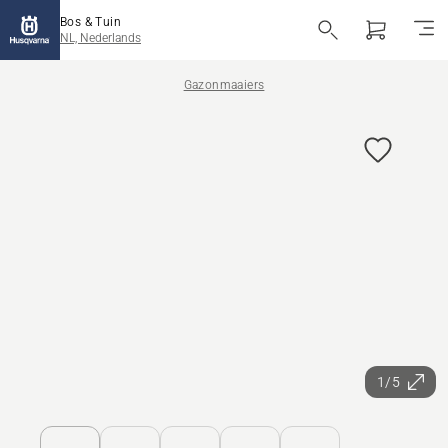
Bos & Tuin
NL, Nederlands
Gazonmaaiers
1/5