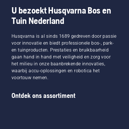
voor het
gebruik,
gazononderhoud
allerbeste
waardoor
U bezoekt Husqvarna Bos en
in de
gazon in
u langer
zomer,
Tuin Nederland
de lente!
kunt
waarmee
Hier
werken
u uw
vindt u
zonder
gazon
enkele
Husqvarna is al sinds 1689 gedreven door passie
te
prachtig
gemakkelijk
pauzeren.
voor innovatie en biedt professionele bos-, park-
laat
op te
en tuinproducten. Prestaties en bruikbaarheid
gedijen,
volgen
ook als
gaan hand in hand met veiligheid en zorg voor
tips voor
het erg
het milieu in onze baanbrekende innovaties,
gazononderhoud
warm is.
in de
waarbij accu-oplossingen en robotica het
Om in de
herfst,
voortouw nemen.
juiste
waarmee
stemming
een
te
perfect
Ontdek ons assortiment
komen,
gazon
kunt u
het jaar
het
erop
beste
bijna niet
eerst
meer mis
kijken
kan