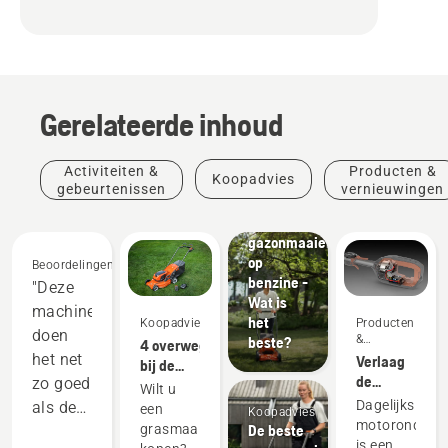
Gerelateerde inhoud
Activiteiten &
Producten &
Koopadvies
Elektrische
gebeurtenissen
vernieuwingen
gazonmaaier
versus
gazonmaaier
op
Beoordelingen
benzine -
"Deze
Wat is
machines
het
Koopadvies
Producten
doen
&
beste?
4 overwegingen
vernieuwingen
het net
Verlaag
bij de
de
zo goed
aankoop
Wilt u
onderhoudstij
van een
Dagelijks
als de
een
Koopadvies
van uw
grasmaaier
motoronderh
De beste
grasmaaier
tweetakt-
machinepark
is een