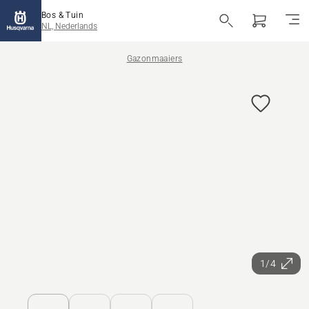
Bos & Tuin
NL, Nederlands
Gazonmaaiers
1/4