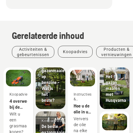
Gerelateerde inhoud
Activiteiten &
Producten &
Koopadvies
Elektrische
gebeurtenissen
vernieuwingen
gazonmaaier
Producten
versus
&
gazonmaaier
vernieuwingen
op
Het
benzine -
gazon
Wat is
maaien
het
met
Koopadvies
Instructies
&
beste?
Husqvarna
4 overwegingen
handleidingen
Hoe u de
bij de
olie in uw
aankoop
Wilt u
Husqvarna-
van een
Ververs
een
Koopadvies
gazonmaaier
grasmaaier
de olie
De beste
grasmaaier
ververst
na elke
gazonmaaier
kopen?