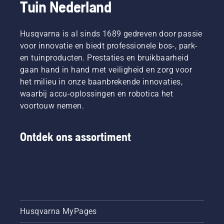
Tuin Nederland
bijna niet
komen,
uitgedund
meer mis
kunt u
te raken?
kan
het
Kan dat
gaan.
Husqvarna is al sinds 1689 gedreven door passie
beste
eigenlijk
Om in de
voor innovatie en biedt professionele bos-, park-
eerst
wel? We
juiste
en tuinproducten. Prestaties en bruikbaarheid
kijken
zochten
stemming
naar
de beste
gaan hand in hand met veiligheid en zorg voor
te
onze
prof in
het milieu in onze baanbrekende innovaties,
komen,
onmisbare
de
kunt u
waarbij accu-oplossingen en robotica het
tips om
branche
het
voortouw nemen.
het hele
op om
beste
seizoen
die
eerst
een
vraag te
kijken
Ontdek ons assortiment
gezond
beantwoorden.
naar
en
onze
weelderig
onmisbare
gazon te
tips om
houden.
het hele
seizoen
een
Husqvarna MyPages
gezond
en